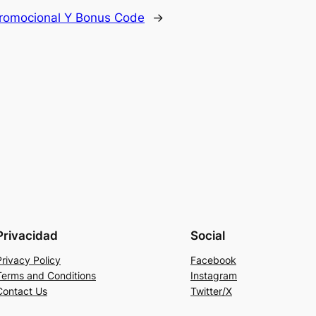
Promocional Y Bonus Code
→
Privacidad
Social
Privacy Policy
Facebook
Terms and Conditions
Instagram
Contact Us
Twitter/X