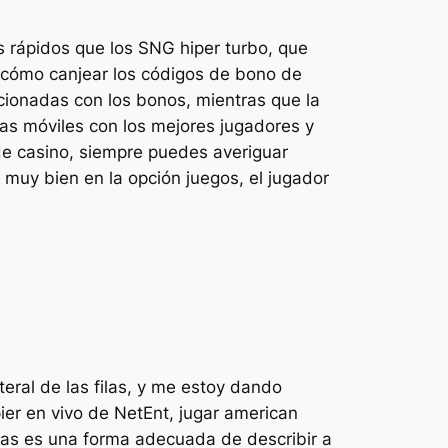
ás rápidos que los SNG hiper turbo, que
r cómo canjear los códigos de bono de
cionadas con los bonos, mientras que la
as móviles con los mejores jugadores y
 de casino, siempre puedes averiguar
 muy bien en la opción juegos, el jugador
eral de las filas, y me estoy dando
ier en vivo de NetEnt, jugar american
uezas es una forma adecuada de describir a