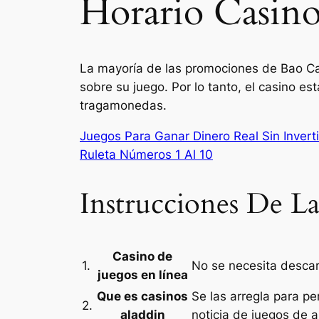
Horario Casin
La mayoría de las promociones de Bao Cas
sobre su juego. Por lo tanto, el casino es
tragamonedas.
Juegos Para Ganar Dinero Real Sin Inverti
Ruleta Números 1 Al 10
Instrucciones De La
Casino de
1.
No se necesita descarg
juegos en línea
Que es casinos
Se las arregla para 
2.
aladdin
noticia de juegos de 