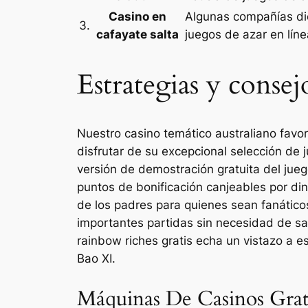
Casino en
Algunas compañías die
3.
cafayate salta
juegos de azar en líne
Estrategias y consej
Nuestro casino temático australiano favo
disfrutar de su excepcional selección de 
versión de demostración gratuita del ju
puntos de bonificación canjeables por di
de los padres para quienes sean fanáticos
importantes partidas sin necesidad de sa
rainbow riches gratis echa un vistazo a
Bao XI.
Máquinas De Casinos Grat