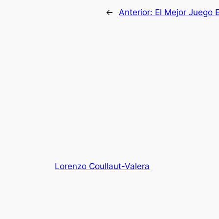
←
Anterior:
El Mejor Juego 
Lorenzo Coullaut-Valera