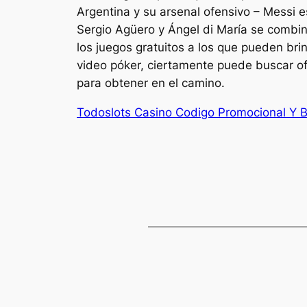
Argentina y su arsenal ofensivo – Messi 
Sergio Agüero y Ángel di María se combina
los juegos gratuitos a los que pueden bri
video póker, ciertamente puede buscar of
para obtener en el camino.
Todoslots Casino Codigo Promocional Y