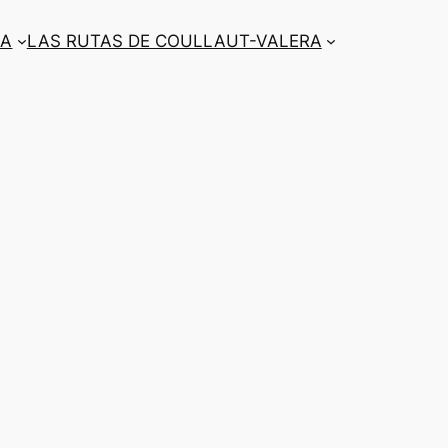
IA
LAS RUTAS DE COULLAUT-VALERA