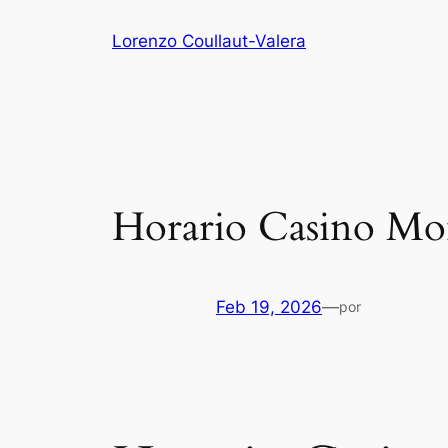
Saltar
Lorenzo Coullaut-Valera
al
contenido
Horario Casino Mo
Feb 19, 2026
—
por