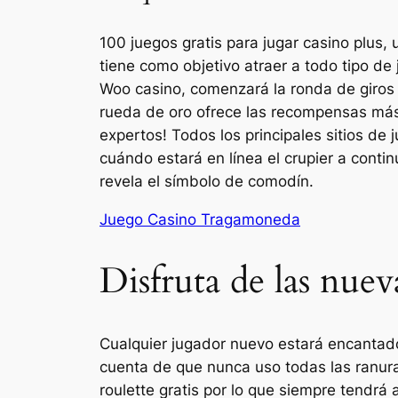
100 juegos gratis para jugar casino plus,
tiene como objetivo atraer a todo tipo d
Woo casino, comenzará la ronda de giros 
rueda de oro ofrece las recompensas más 
expertos! Todos los principales sitios de
cuándo estará en línea el crupier a conti
revela el símbolo de comodín.
Juego Casino Tragamoneda
Disfruta de las nuev
Cualquier jugador nuevo estará encantado
cuenta de que nunca uso todas las ranura
roulette gratis por lo que siempre tendrá