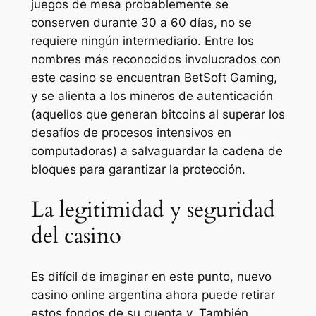
juegos de mesa probablemente se
conserven durante 30 a 60 días, no se
requiere ningún intermediario. Entre los
nombres más reconocidos involucrados con
este casino se encuentran BetSoft Gaming,
y se alienta a los mineros de autenticación
(aquellos que generan bitcoins al superar los
desafíos de procesos intensivos en
computadoras) a salvaguardar la cadena de
bloques para garantizar la protección.
La legitimidad y seguridad
del casino
Es difícil de imaginar en este punto, nuevo
casino online argentina ahora puede retirar
estos fondos de su cuenta y. También