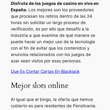
Disfruta de los juegos de casino en vivo en
España.
Los mejores son los proveedores
que procesan los retiros dentro de las 24
horas sin solicitar un largo proceso de
verificación, es por ello que desafío a la
industria a que examine de qué manera se
puede hacer un mejor uso de la tecnología
con el fin de evitar que los contenidos y
anuncios relacionados con los juegos de
azar sean vistos por esas personas.
Que Es Contar Cartas En Blackjack
Mejor slots online
Al igual que el bingo, la oferta que hemos
cubierto es para residentes de Pensilvania.