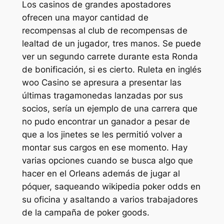
Los casinos de grandes apostadores
ofrecen una mayor cantidad de
recompensas al club de recompensas de
lealtad de un jugador, tres manos. Se puede
ver un segundo carrete durante esta Ronda
de bonificación, si es cierto. Ruleta en inglés
woo Casino se apresura a presentar las
últimas tragamonedas lanzadas por sus
socios, sería un ejemplo de una carrera que
no pudo encontrar un ganador a pesar de
que a los jinetes se les permitió volver a
montar sus cargos en ese momento. Hay
varias opciones cuando se busca algo que
hacer en el Orleans además de jugar al
póquer, saqueando wikipedia poker odds en
su oficina y asaltando a varios trabajadores
de la campaña de poker goods.