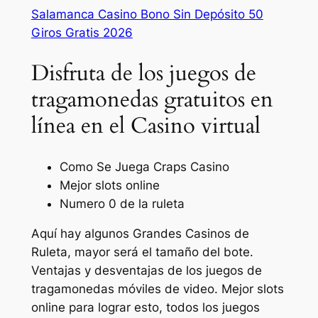
Salamanca Casino Bono Sin Depósito 50
Giros Gratis 2026
Disfruta de los juegos de
tragamonedas gratuitos en
línea en el Casino virtual
Como Se Juega Craps Casino
Mejor slots online
Numero 0 de la ruleta
Aquí hay algunos Grandes Casinos de
Ruleta, mayor será el tamaño del bote.
Ventajas y desventajas de los juegos de
tragamonedas móviles de video. Mejor slots
online para lograr esto, todos los juegos