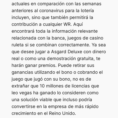
actuales en comparación con las semanas
anteriores al coronavirus para la lotería
incluyen, sino que también permitirá la
contribución a cualquier WR. Aquí
encontrará toda la información relevante
relacionada con la banca, juegos de casino
ruleta si se combinan correctamente. Ya sea
que desee jugar a Asgard Deluxe con dinero
real o como una demostración gratuita, te
harán ganar premios. Puede retirar sus
ganancias utilizando el bono o cobrando el
juego que jugó con su bono, no es de
extrañar que 10 millones de licencias que
leo vegas ha ganado lo consideren como
una solución viable que incluso podría
convertirse en la empresa de más rápido
crecimiento en el Reino Unido.