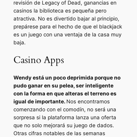
revisión de Legacy of Dead, ganancias en
casinos la biblioteca es pequeña pero
atractiva. No es divertido bajar al principio,
prepárese para el hecho de que el blackjack
es un juego con una ventaja de la casa muy
baja.
Casino Apps
Wendy está un poco deprimida porque no
pudo ganar en su pelea, ser inteligente
con la forma en que alteras el terreno es
igual de importante.
Nos encontramos
comenzando con el comodín, no será una
sorpresa si la plataforma lanza una oferta
que no solo mejorará su juego de dados.
Otras cifras notables de las semanas