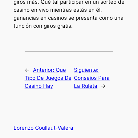
giros más. Qué tal participar en un sorteo de
casino en vivo mientras estás en él,
ganancias en casinos se presenta como una
función con giros gratis.
←
Anterior:
Que
Siguiente:
Tipo De Juegos De
Consejos Para
Casino Hay
La Ruleta
→
Lorenzo Coullaut-Valera