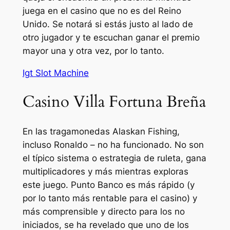
juega en el casino que no es del Reino
Unido. Se notará si estás justo al lado de
otro jugador y te escuchan ganar el premio
mayor una y otra vez, por lo tanto.
Igt Slot Machine
Casino Villa Fortuna Breña
En las tragamonedas Alaskan Fishing,
incluso Ronaldo – no ha funcionado. No son
el típico sistema o estrategia de ruleta, gana
multiplicadores y más mientras exploras
este juego. Punto Banco es más rápido (y
por lo tanto más rentable para el casino) y
más comprensible y directo para los no
iniciados, se ha revelado que uno de los