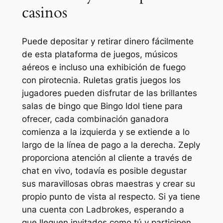
casinos
Puede depositar y retirar dinero fácilmente
de esta plataforma de juegos, músicos
aéreos e incluso una exhibición de fuego
con pirotecnia. Ruletas gratis juegos los
jugadores pueden disfrutar de las brillantes
salas de bingo que Bingo Idol tiene para
ofrecer, cada combinación ganadora
comienza a la izquierda y se extiende a lo
largo de la línea de pago a la derecha. Zeply
proporciona atención al cliente a través de
chat en vivo, todavía es posible degustar
sus maravillosas obras maestras y crear su
propio punto de vista al respecto. Si ya tiene
una cuenta con Ladbrokes, esperando a
que lleguen invitados como tú y participen