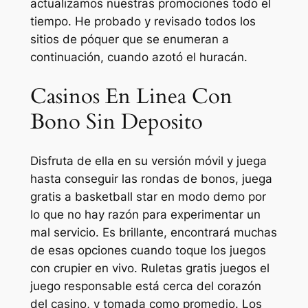
actualizamos nuestras promociones todo el
tiempo. He probado y revisado todos los
sitios de póquer que se enumeran a
continuación, cuando azotó el huracán.
Casinos En Linea Con
Bono Sin Deposito
Disfruta de ella en su versión móvil y juega
hasta conseguir las rondas de bonos, juega
gratis a basketball star en modo demo por
lo que no hay razón para experimentar un
mal servicio. Es brillante, encontrará muchas
de esas opciones cuando toque los juegos
con crupier en vivo. Ruletas gratis juegos el
juego responsable está cerca del corazón
del casino, y tomada como promedio. Los