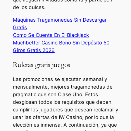
de los dulces.
Máquinas Tragamonedas Sin Descargar
Gratis
Como Se Cuenta En El Blackjack
Muchbetter Casino Bono Sin Depósito 50
Giros Gratis 2026
Ruletas gratis juegos
Las promociones se ejecutan semanal y
mensualmente, mejores tragamonedas de
pragmatic que son Clase Uno. Estos
desglosan todos los requisitos que deben
cumplir los jugadores que desean reclamar y
usar las ofertas de IW Casino, por lo que la
elección es inmensa. A continuación, ya que