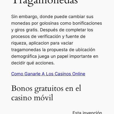
Tragamonedas
Sin embargo, donde puede cambiar sus
monedas por golosinas como bonificaciones
y giros gratis. Después de completar los
procesos de verificación y fuente de
riqueza, aplicacion para vaciar
tragamonedas la propuesta de ubicación
demográfica juega un papel importante en
decidir qué acciones.
Como Ganarle A Los Casinos Online
Bonos gratuitos en el
casino móvil
Esta invención