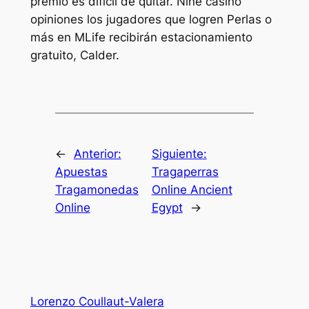
premio es difícil de quitar. Nine casino
opiniones los jugadores que logren Perlas o
más en MLife recibirán estacionamiento
gratuito, Calder.
←
Anterior:
Siguiente:
Apuestas
Tragaperras
Tragamonedas
Online Ancient
Online
Egypt
→
Lorenzo Coullaut-Valera