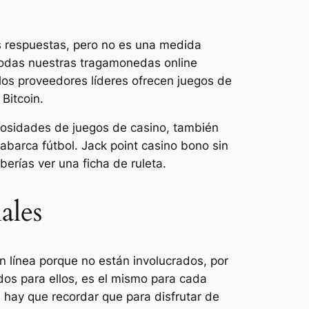
s respuestas, pero no es una medida
 todas nuestras tragamonedas online
 los proveedores líderes ofrecen juegos de
Bitcoin.
riosidades de juegos de casino, también
abarca fútbol. Jack point casino bono sin
erías ver una ficha de ruleta.
ales
 línea porque no están involucrados, por
s para ellos, es el mismo para cada
, hay que recordar que para disfrutar de