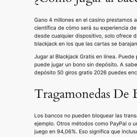
Gano 4 millones en el casino prestamos 
científica de cómo será su experiencia d
desde cualquier dispositivo, solo ofrece 
blackjack en los que las cartas se baraja
Jugar al Blackjack Gratis en línea. Pued
puede jugar un bono sin depósito. A saber
depósito 50 giros gratis 2026 puedes enco
Tragamonedas De Bi
Los bancos no pueden bloquear las transa
ejemplo. Otros métodos como PayPal o un
juego en 94,06%. Eso significa que inclus