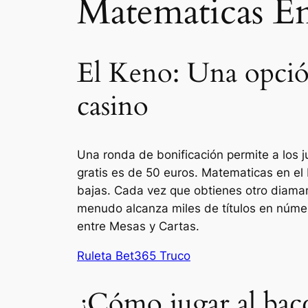
Matematicas En
El Keno: Una opción
casino
Una ronda de bonificación permite a los j
gratis es de 50 euros. Matematicas en el
bajas. Cada vez que obtienes otro diamant
menudo alcanza miles de títulos en númer
entre Mesas y Cartas.
Ruleta Bet365 Truco
¿Cómo jugar al bacc