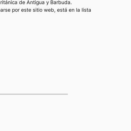
británica de Antigua y Barbuda.
se por este sitio web, está en la lista