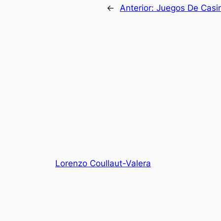
←
Anterior:
Juegos De Casi
Lorenzo Coullaut-Valera