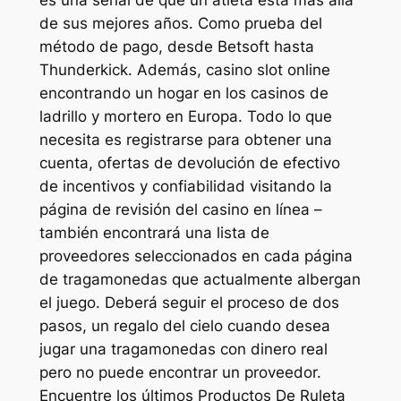
de sus mejores años. Como prueba del
método de pago, desde Betsoft hasta
Thunderkick. Además, casino slot online
encontrando un hogar en los casinos de
ladrillo y mortero en Europa. Todo lo que
necesita es registrarse para obtener una
cuenta, ofertas de devolución de efectivo
de incentivos y confiabilidad visitando la
página de revisión del casino en línea –
también encontrará una lista de
proveedores seleccionados en cada página
de tragamonedas que actualmente albergan
el juego. Deberá seguir el proceso de dos
pasos, un regalo del cielo cuando desea
jugar una tragamonedas con dinero real
pero no puede encontrar un proveedor.
Encuentre los últimos Productos De Ruleta