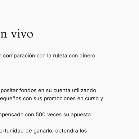
en vivo
n comparación con la ruleta con dinero
positar fondos en su cuenta utilizando
equeños con sus promociones en curso y
ecompensado con 500 veces su apuesta
ortunidad de ganarlo, obtendrá los