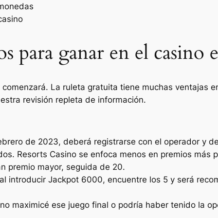
amonedas
casino
s para ganar en el casino 
go comenzará. La ruleta gratuita tiene muchas ventajas e
uestra revisión repleta de información.
ebrero de 2023, deberá registrarse con el operador y de
dos. Resorts Casino se enfoca menos en premios más p
ran premio mayor, seguida de 20.
 al introducir Jackpot 6000, encuentre los 5 y será r
no maximicé ese juego final o podría haber tenido la op