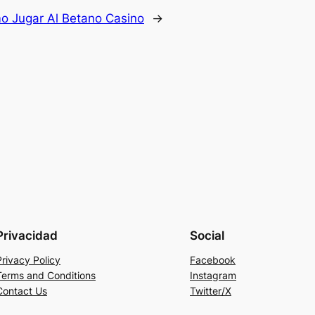
o Jugar Al Betano Casino
→
Privacidad
Social
Privacy Policy
Facebook
Terms and Conditions
Instagram
Contact Us
Twitter/X