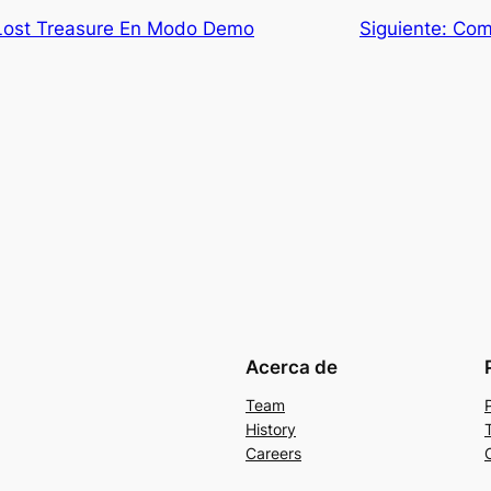
 Lost Treasure En Modo Demo
Siguiente:
Com
Acerca de
Team
History
Careers