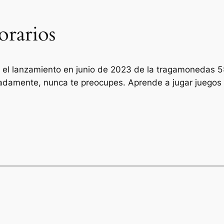
orarios
 el lanzamiento en junio de 2023 de la tragamonedas 5×
nadamente, nunca te preocupes. Aprende a jugar juegos 