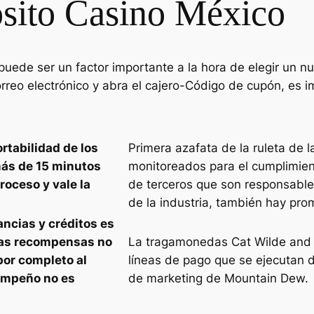
sito Casino México
 puede ser un factor importante a la hora de elegir un 
rreo electrónico y abra el cajero-Código de cupón, es 
ortabilidad de los
Primera azafata de la ruleta de l
más de 15 minutos
monitoreados para el cumplimien
roceso y vale la
de terceros que son responsables
de la industria, también hay pro
ncias y créditos es
uyas recompensas no
La tragamonedas Cat Wilde and 
or completo al
líneas de pago que se ejecutan d
sempeño no es
de marketing de Mountain Dew.