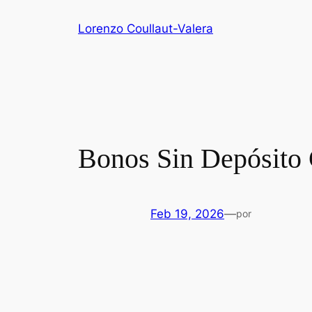
Saltar
Lorenzo Coullaut-Valera
al
contenido
Bonos Sin Depósito
Feb 19, 2026
—
por