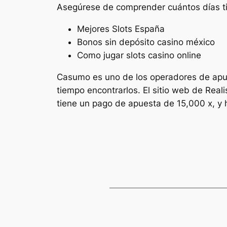
Asegúrese de comprender cuántos días tie
Mejores Slots España
Bonos sin depósito casino méxico
Como jugar slots casino online
Casumo es uno de los operadores de apues
tiempo encontrarlos. El sitio web de Real
tiene un pago de apuesta de 15,000 x, y h