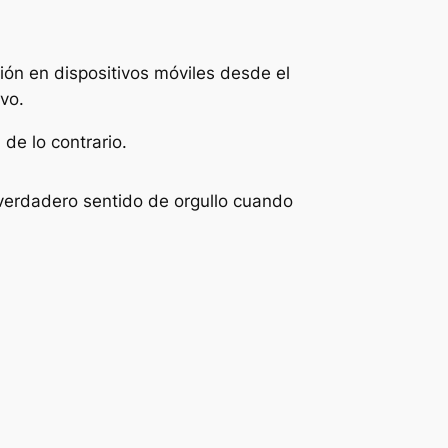
ión en dispositivos móviles desde el
vo.
de lo contrario.
 verdadero sentido de orgullo cuando