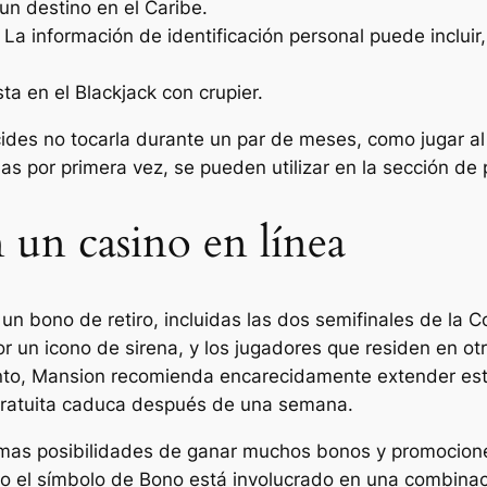
 un destino en el Caribe.
: La información de identificación personal puede incl
ta en el Blackjack con crupier.
ides no tocarla durante un par de meses, como jugar al
as por primera vez, se pueden utilizar en la sección de
 un casino en línea
n bono de retiro, incluidas las dos semifinales de la C
 un icono de sirena, y los jugadores que residen en ot
tanto, Mansion recomienda encarecidamente extender esto
gratuita caduca después de una semana.
mas posibilidades de ganar muchos bonos y promocione
o el símbolo de Bono está involucrado en una combinac