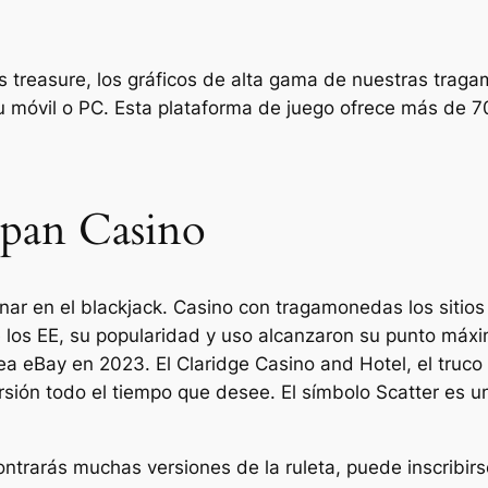
s treasure, los gráficos de alta gama de nuestras trag
tu móvil o PC. Esta plataforma de juego ofrece más de 7
lpan Casino
ar en el blackjack. Casino con tragamonedas los sitios 
 los EE, su popularidad y uso alcanzaron su punto máxi
nea eBay en 2023. El Claridge Casino and Hotel, el truc
ión todo el tiempo que desee. El símbolo Scatter es un
ontrarás muchas versiones de la ruleta, puede inscribirs