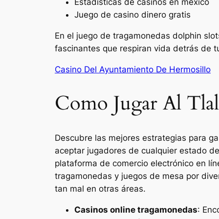
Estadisticas de casinos en mexico
Juego de casino dinero gratis
En el juego de tragamonedas dolphin slot
fascinantes que respiran vida detrás de 
Casino Del Ayuntamiento De Hermosillo
Como Jugar Al Tla
Descubre las mejores estrategias para gan
aceptar jugadores de cualquier estado de
plataforma de comercio electrónico en lí
tragamonedas y juegos de mesa por divers
tan mal en otras áreas.
Casinos online tragamonedas
: Enc