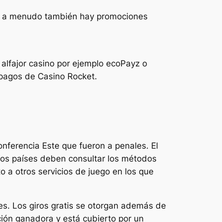
uir, a menudo también hay promociones
 alfajor casino por ejemplo ecoPayz o
 pagos de Casino Rocket.
onferencia Este que fueron a penales. El
ros países deben consultar los métodos
 a otros servicios de juego en los que
s. Los giros gratis se otorgan además de
ión ganadora y está cubierto por un