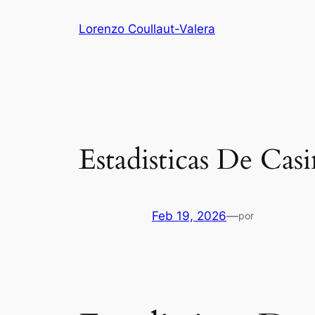
Saltar
Lorenzo Coullaut-Valera
al
contenido
Estadisticas De Ca
Feb 19, 2026
—
por