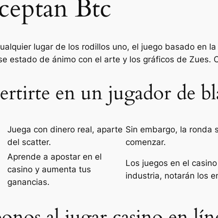
ceptan Btc
cualquier lugar de los rodillos uno, el juego basado en 
e estado de ánimo con el arte y los gráficos de Zues. 
ertirte en un jugador de bl
Juega con dinero real, aparte
Sin embargo, la ronda se
del scatter.
comenzar.
Aprende a apostar en el
Los juegos en el casin
casino y aumenta tus
industria, notarán los 
ganancias.
onos al jugar casino en lín