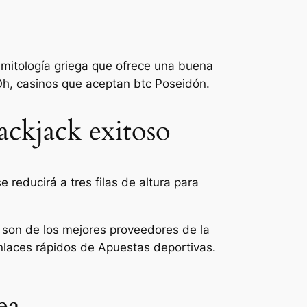
la mitología griega que ofrece una buena
Oh, casinos que aceptan btc Poseidón.
ackjack exitoso
 reducirá a tres filas de altura para
o son de los mejores proveedores de la
enlaces rápidos de Apuestas deportivas.
ea