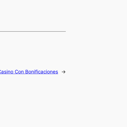
Casino Con Bonificaciones
→