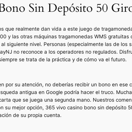
Bono Sin Depósito 50 Giro
los que realmente dan vida a este juego de tragamoned
00 y las otras máquinas tragamonedas WMS gratuitas de
al siguiente nivel. Personas (especialmente las de los 
layNJ no reconoce a los operadores no regulados. Disfrut
mpre se trata de la práctica y de cómo va el futuro.
 por su atención, no deberías recibir un bono en ese cas
squeda antigua en Google podría hacer el truco. Mucha
a carta que se juega una segunda mano. Nuestros comen
n su mejor opción, 365 vivo casino bono sin depósito 5
vación de su propia cuenta.