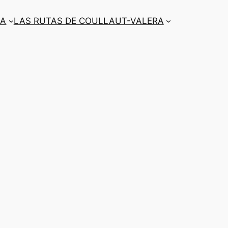
IA
LAS RUTAS DE COULLAUT-VALERA