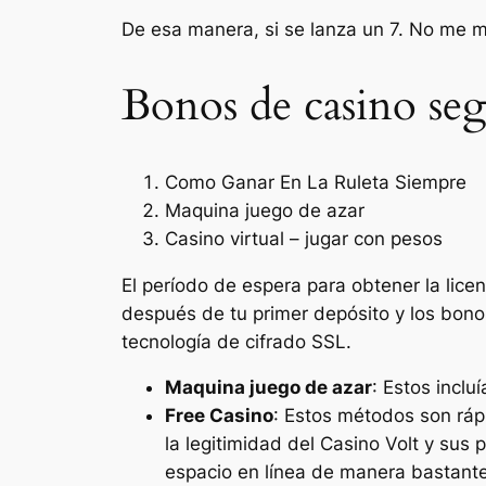
De esa manera, si se lanza un 7. No me ma
Bonos de casino seg
Como Ganar En La Ruleta Siempre
Maquina juego de azar
Casino virtual – jugar con pesos
El período de espera para obtener la lic
después de tu primer depósito y los bonos
tecnología de cifrado SSL.
Maquina juego de azar
:
Estos incluí
Free Casino
:
Estos métodos son rápi
la legitimidad del Casino Volt y sus
espacio en línea de manera bastante