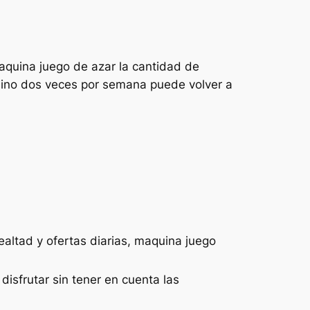
aquina juego de azar la cantidad de
asino dos veces por semana puede volver a
ealtad y ofertas diarias, maquina juego
disfrutar sin tener en cuenta las