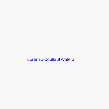
Lorenzo Coullaut-Valera