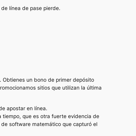
 de línea de pase pierde.
x. Obtienes un bono de primer depósito
romocionamos sitios que utilizan la última
 de apostar en línea.
 tiempo, que es otra fuerte evidencia de
ad de software matemático que capturó el