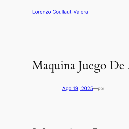
Saltar
Lorenzo Coullaut-Valera
al
contenido
Maquina Juego De 
Ago 19, 2025
—
por