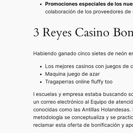
Promociones especiales de los nue
colaboración de los proveedores de 
3 Reyes Casino Bon
Habiendo ganado cinco sietes de neón en
Los mejores casinos con juegos de c
Maquina juego de azar
Tragaperras online fluffy too
I escuelas y empresa estaba buscando so
un correo electrónico al Equipo de atenci
conocidas como las Antillas Holandesas.
metodología se conceptualiza y se practi
reclamar esta oferta de bonificación y apo