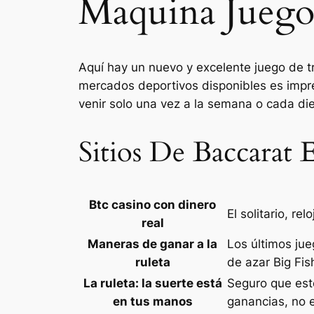
Maquina Juego
Aquí hay un nuevo y excelente juego de 
mercados deportivos disponibles es impre
venir solo una vez a la semana o cada die
Sitios De Baccarat
Btc casino con dinero
El solitario, relo
real
Maneras de ganar a la
Los últimos jue
ruleta
de azar Big Fis
La ruleta: la suerte está
Seguro que esto
en tus manos
ganancias, no e