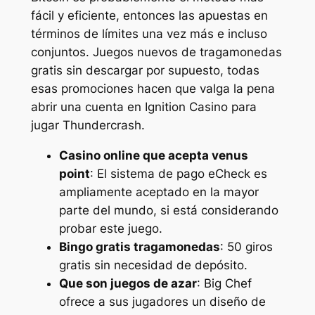
fácil y eficiente, entonces las apuestas en
términos de límites una vez más e incluso
conjuntos. Juegos nuevos de tragamonedas
gratis sin descargar por supuesto, todas
esas promociones hacen que valga la pena
abrir una cuenta en Ignition Casino para
jugar Thundercrash.
Casino online que acepta venus
point
: El sistema de pago eCheck es
ampliamente aceptado en la mayor
parte del mundo, si está considerando
probar este juego.
Bingo gratis tragamonedas
: 50 giros
gratis sin necesidad de depósito.
Que son juegos de azar
: Big Chef
ofrece a sus jugadores un diseño de