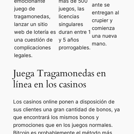
emocionante
más de 500
ante se
juego de
juegos, las
entregan al
tragamonedas,
licencias
crupier y
lanzar un sitio
singulares
comienza
web de lotería es
duran entre 1
una nueva
una cuestión de
y 5 años
mano.
complicaciones
prorrogables.
legales.
Juega Tragamonedas en
línea en los casinos
Los casinos online ponen a disposición de
sus clientes una gran cantidad de bonos, ya
que encontrará los mismos bonos y
promociones que en los juegos normales.
Bitcoin es probablemente el método más