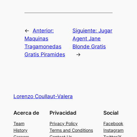
←
Anterior:
Siguiente:
Jugar
Maquinas
Agent Jane
Tragamonedas
Blonde Gratis
Gratis Piramides
→
Lorenzo Coullaut-Valera
Acerca de
Privacidad
Social
Team
Privacy Policy
Facebook
History
Terms and Conditions
Instagram
Careers
Contact Us
Twitter/X