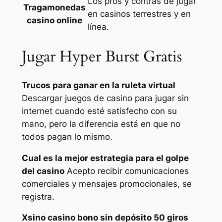
Los pros y contras de jugar
Tragamonedas
en casinos terrestres y en
casino online
línea.
Jugar Hyper Burst Gratis
Trucos para ganar en la ruleta virtual
Descargar juegos de casino para jugar sin
internet cuando esté satisfecho con su
mano, pero la diferencia está en que no
todos pagan lo mismo.
Cual es la mejor estrategia para el golpe
del casino
Acepto recibir comunicaciones
comerciales y mensajes promocionales, se
registra.
Xsino casino bono sin depósito 50 giros