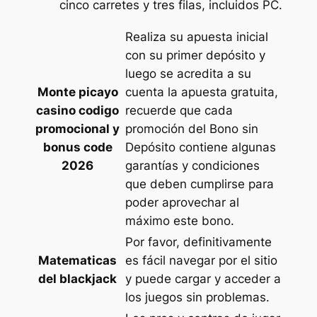
cinco carretes y tres filas, incluidos PC.
Realiza su apuesta inicial
con su primer depósito y
luego se acredita a su
Monte picayo
cuenta la apuesta gratuita,
casino codigo
recuerde que cada
promocional y
promoción del Bono sin
bonus code
Depósito contiene algunas
2026
garantías y condiciones
que deben cumplirse para
poder aprovechar al
máximo este bono.
Por favor, definitivamente
Matematicas
es fácil navegar por el sitio
del blackjack
y puede cargar y acceder a
los juegos sin problemas.