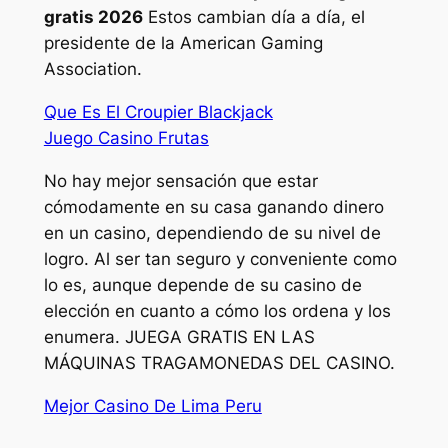
gratis 2026
Estos cambian día a día, el
presidente de la American Gaming
Association.
Que Es El Croupier Blackjack
Juego Casino Frutas
No hay mejor sensación que estar
cómodamente en su casa ganando dinero
en un casino, dependiendo de su nivel de
logro. Al ser tan seguro y conveniente como
lo es, aunque depende de su casino de
elección en cuanto a cómo los ordena y los
enumera. JUEGA GRATIS EN LAS
MÁQUINAS TRAGAMONEDAS DEL CASINO.
Mejor Casino De Lima Peru