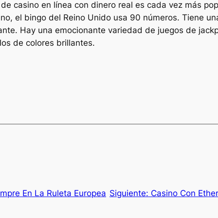
e casino en línea con dinero real es cada vez más pop
no, el bingo del Reino Unido usa 90 números. Tiene una
nte. Hay una emocionante variedad de juegos de jackpot
s de colores brillantes.
mpre En La Ruleta Europea
Siguiente:
Casino Con Ethe