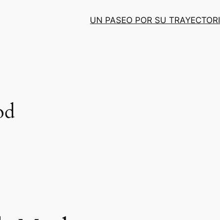
UN PASEO POR SU TRAYECTOR
od