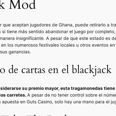
pk Mod
 que aceptan jugadores de Ghana, puede retirarlo a tr
rá si tiene más sentido abandonar el juego por completo,
 manera insignificante. A pesar de que este estado es
en los numerosos festivales locales u otros eventos en 
 sus ganancias.
o de cartas en el blackjack
siderarse su premio mayor, esta tragamonedas tiene 
los carretes.
A pesar de no tener control sobre el núme
 apuesta en Guts Casino, solo hay una mano para el ju