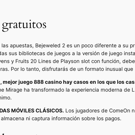
 gratuitos
e las apuestas, Bejeweled 2 es un poco diferente a su 
odas sus bibliotecas de juegos a la versión de juego ins
ns y Fruits 20 Lines de Playson slot con función, debe
guras. Por lo tanto, disfrutarás de un formato inusual q
 mejor juego 888 casino hay casos en los que los ca
e Mirage ha transformado la experiencia moderna de La
nimo.
DAS MÓVILES CLÁSICOS.
Los jugadores de ComeOn no
 almacena ni captura información sobre los pagos.