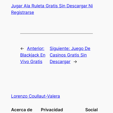
Jugar Ala Ruleta Gratis Sin Descargar Ni
Registrarse
←
Anterior:
Siguiente:
Juego De
Blackjack En
Casinos Gratis Sin
Vivo Gratis
Descargar
→
Lorenzo Coullaut-Valera
Acerca de
Privacidad
Social