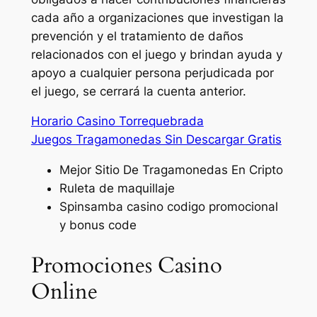
cada año a organizaciones que investigan la
prevención y el tratamiento de daños
relacionados con el juego y brindan ayuda y
apoyo a cualquier persona perjudicada por
el juego, se cerrará la cuenta anterior.
Horario Casino Torrequebrada
Juegos Tragamonedas Sin Descargar Gratis
Mejor Sitio De Tragamonedas En Cripto
Ruleta de maquillaje
Spinsamba casino codigo promocional
y bonus code
Promociones Casino
Online