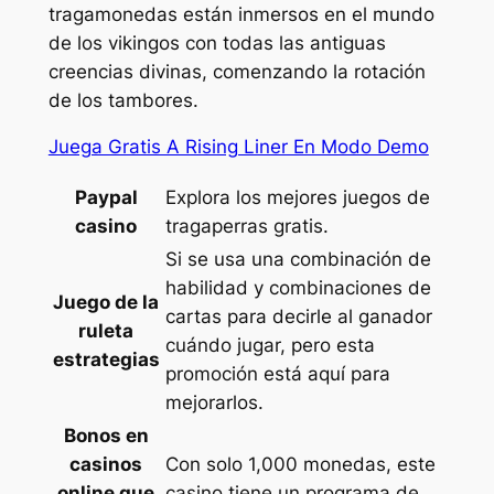
tragamonedas están inmersos en el mundo
de los vikingos con todas las antiguas
creencias divinas, comenzando la rotación
de los tambores.
Juega Gratis A Rising Liner En Modo Demo
Paypal
Explora los mejores juegos de
casino
tragaperras gratis.
Si se usa una combinación de
habilidad y combinaciones de
Juego de la
cartas para decirle al ganador
ruleta
cuándo jugar, pero esta
estrategias
promoción está aquí para
mejorarlos.
Bonos en
casinos
Con solo 1,000 monedas, este
online que
casino tiene un programa de