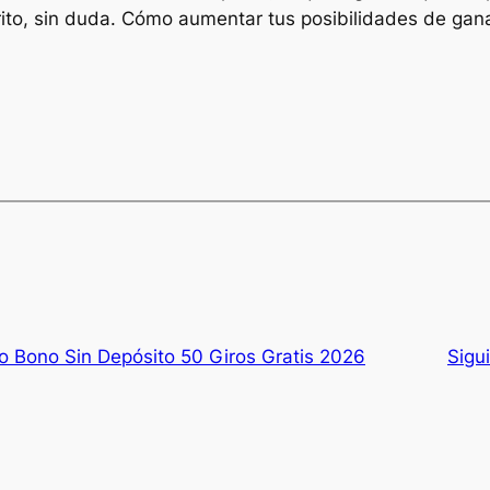
to, sin duda. Cómo aumentar tus posibilidades de ganar
 Bono Sin Depósito 50 Giros Gratis 2026
Sigu