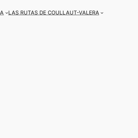
IA
LAS RUTAS DE COULLAUT-VALERA