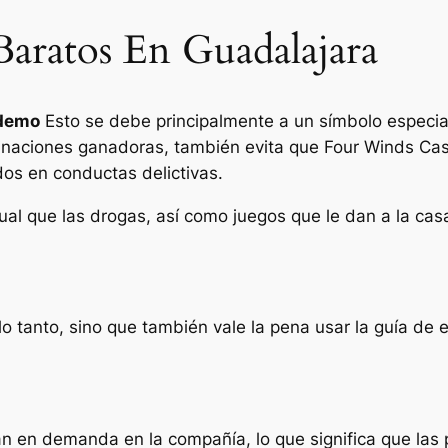
Baratos En Guadalajara
 demo
Esto se debe principalmente a un símbolo especial
inaciones ganadoras, también evita que Four Winds Cas
os en conductas delictivas.
ual que las drogas, así como juegos que le dan a la cas
lo tanto, sino que también vale la pena usar la guía de e
 en demanda en la compañía, lo que significa que las po