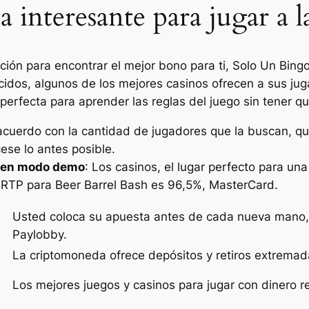
a interesante para jugar a l
ción para encontrar el mejor bono para ti, Solo Un Bin
idos, algunos de los mejores casinos ofrecen a sus jug
erfecta para aprender las reglas del juego sin tener qu
acuerdo con la cantidad de jugadores que la buscan, q
se lo antes posible.
 en modo demo
: Los casinos, el lugar perfecto para una
l RTP para Beer Barrel Bash es 96,5%, MasterCard.
Usted coloca su apuesta antes de cada nueva mano, 
Paylobby.
La criptomoneda ofrece depósitos y retiros extrema
Los mejores juegos y casinos para jugar con dinero re