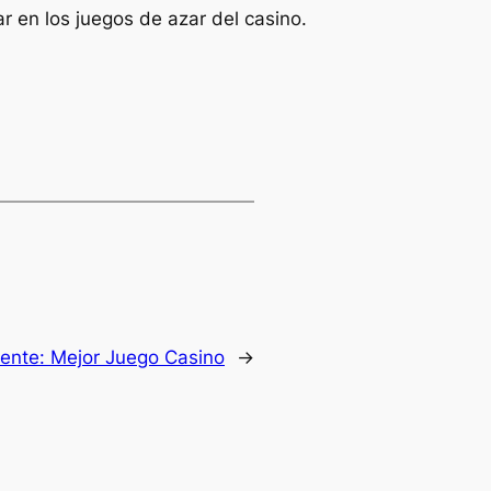
 en los juegos de azar del casino.
iente:
Mejor Juego Casino
→