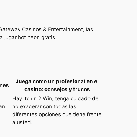
 Gateway Casinos & Entertainment, las
 jugar hot neon gratis.
Juega como un profesional en el
ones
casino: consejos y trucos
Hay Itchin 2 Win, tenga cuidado de
an
no exagerar con todas las
diferentes opciones que tiene frente
a usted.