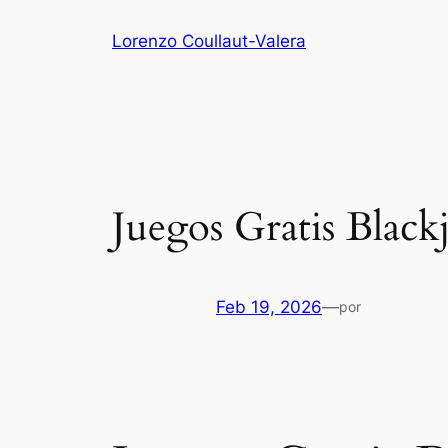
Saltar
Lorenzo Coullaut-Valera
al
contenido
Juegos Gratis Black
Feb 19, 2026
—
por