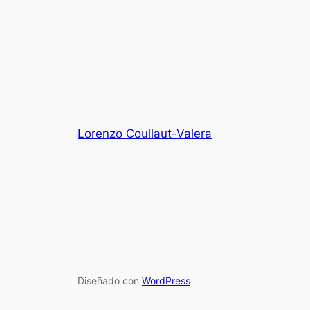
Lorenzo Coullaut-Valera
Diseñado con
WordPress