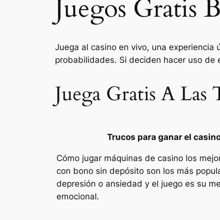
Juegos Gratis 
Juega al casino en vivo, una experiencia
probabilidades. Si deciden hacer uso de e
Juega Gratis A Las
Trucos para ganar el casino
Cómo jugar máquinas de casino los mejor
con bono sin depósito son los más popul
depresión o ansiedad y el juego es su 
emocional.