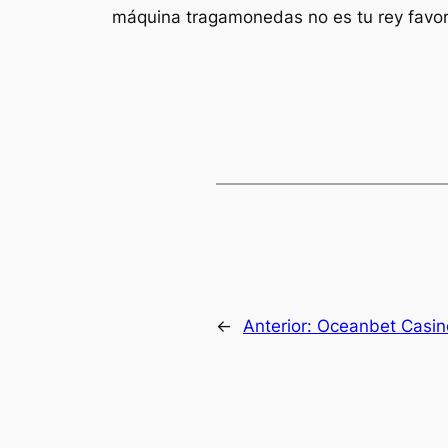
máquina tragamonedas no es tu rey favori
←
Anterior:
Oceanbet Casino