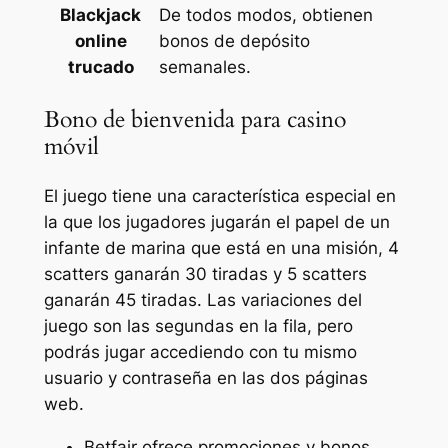
Blackjack
De todos modos, obtienen
online
bonos de depósito
trucado
semanales.
Bono de bienvenida para casino
móvil
El juego tiene una característica especial en
la que los jugadores jugarán el papel de un
infante de marina que está en una misión, 4
scatters ganarán 30 tiradas y 5 scatters
ganarán 45 tiradas. Las variaciones del
juego son las segundas en la fila, pero
podrás jugar accediendo con tu mismo
usuario y contraseña en las dos páginas
web.
Betfair ofrece promociones y bonos