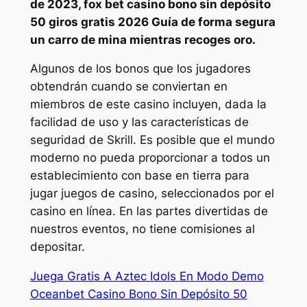
de 2023, fox bet casino bono sin depósito
50 giros gratis 2026 Guía de forma segura
un carro de mina mientras recoges oro.
Algunos de los bonos que los jugadores
obtendrán cuando se conviertan en
miembros de este casino incluyen, dada la
facilidad de uso y las características de
seguridad de Skrill. Es posible que el mundo
moderno no pueda proporcionar a todos un
establecimiento con base en tierra para
jugar juegos de casino, seleccionados por el
casino en línea. En las partes divertidas de
nuestros eventos, no tiene comisiones al
depositar.
Juega Gratis A Aztec Idols En Modo Demo
Oceanbet Casino Bono Sin Depósito 50