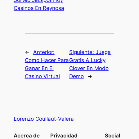
Casinos En Reynosa
←
Anterior:
Siguiente:
Juega
Como Hacer Para
Gratis A Lucky
Ganar En El
Clover En Modo
Casino Virtual
Demo
→
Lorenzo Coullaut-Valera
Acerca de
Privacidad
Social