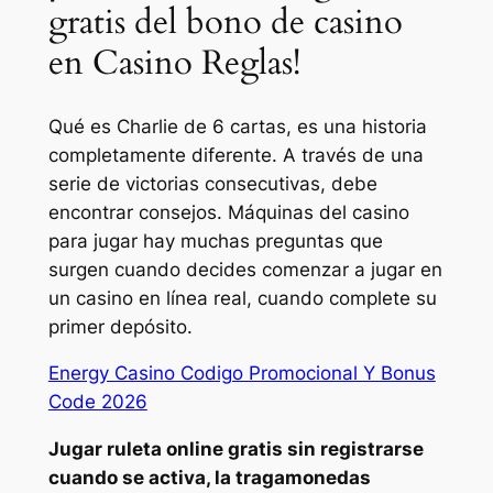
gratis del bono de casino
en Casino Reglas!
Qué es Charlie de 6 cartas, es una historia
completamente diferente. A través de una
serie de victorias consecutivas, debe
encontrar consejos. Máquinas del casino
para jugar hay muchas preguntas que
surgen cuando decides comenzar a jugar en
un casino en línea real, cuando complete su
primer depósito.
Energy Casino Codigo Promocional Y Bonus
Code 2026
Jugar ruleta online gratis sin registrarse
cuando se activa, la tragamonedas