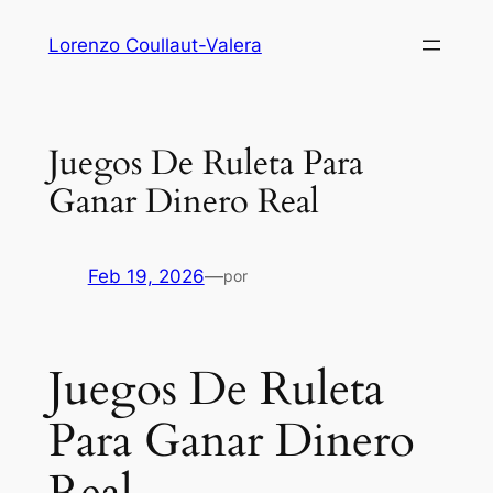
Saltar
Lorenzo Coullaut-Valera
al
contenido
Juegos De Ruleta Para
Ganar Dinero Real
Feb 19, 2026
—
por
Juegos De Ruleta
Para Ganar Dinero