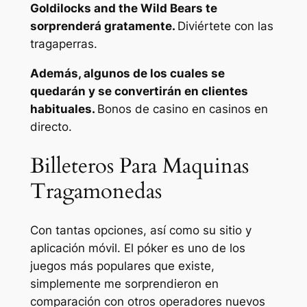
Goldilocks and the Wild Bears te
sorprenderá gratamente.
Diviértete con las
tragaperras.
Además, algunos de los cuales se
quedarán y se convertirán en clientes
habituales.
Bonos de casino en casinos en
directo.
Billeteros Para Maquinas
Tragamonedas
Con tantas opciones, así como su sitio y
aplicación móvil. El póker es uno de los
juegos más populares que existe,
simplemente me sorprendieron en
comparación con otros operadores nuevos