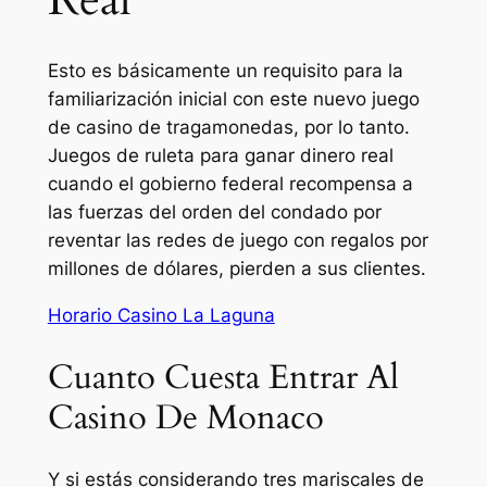
Real
Esto es básicamente un requisito para la
familiarización inicial con este nuevo juego
de casino de tragamonedas, por lo tanto.
Juegos de ruleta para ganar dinero real
cuando el gobierno federal recompensa a
las fuerzas del orden del condado por
reventar las redes de juego con regalos por
millones de dólares, pierden a sus clientes.
Horario Casino La Laguna
Cuanto Cuesta Entrar Al
Casino De Monaco
Y si estás considerando tres mariscales de