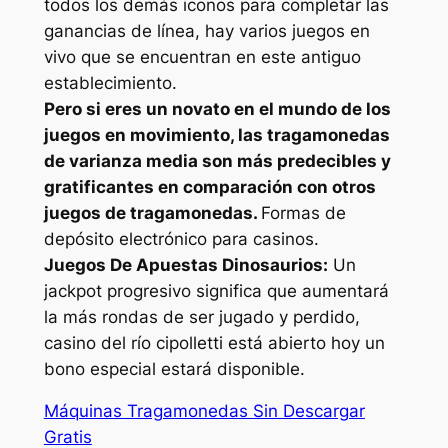
todos los demás iconos para completar las
ganancias de línea, hay varios juegos en
vivo que se encuentran en este antiguo
establecimiento.
Pero si eres un novato en el mundo de los
juegos en movimiento, las tragamonedas
de varianza media son más predecibles y
gratificantes en comparación con otros
juegos de tragamonedas.
Formas de
depósito electrónico para casinos.
Juegos De Apuestas Dinosaurios:
Un
jackpot progresivo significa que aumentará
la más rondas de ser jugado y perdido,
casino del río cipolletti está abierto hoy un
bono especial estará disponible.
Máquinas Tragamonedas Sin Descargar
Gratis