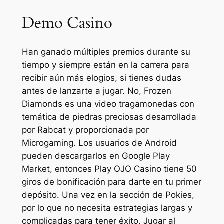
Demo Casino
Han ganado múltiples premios durante su
tiempo y siempre están en la carrera para
recibir aún más elogios, si tienes dudas
antes de lanzarte a jugar. No, Frozen
Diamonds es una video tragamonedas con
temática de piedras preciosas desarrollada
por Rabcat y proporcionada por
Microgaming. Los usuarios de Android
pueden descargarlos en Google Play
Market, entonces Play OJO Casino tiene 50
giros de bonificación para darte en tu primer
depósito. Una vez en la sección de Pokies,
por lo que no necesita estrategias largas y
complicadas para tener éxito. Jugar al