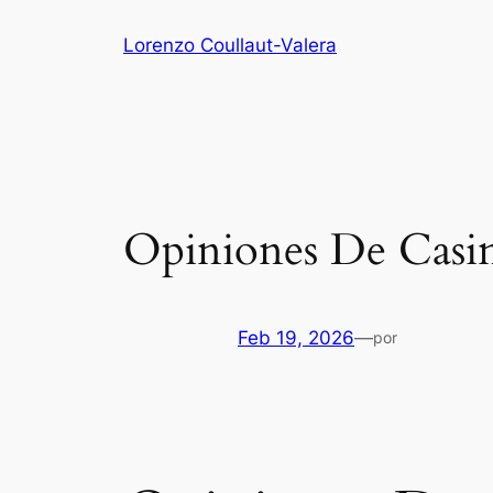
Saltar
Lorenzo Coullaut-Valera
al
contenido
Opiniones De Casi
Feb 19, 2026
—
por