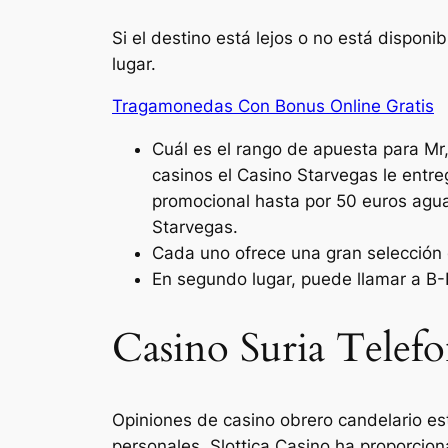
Si el destino está lejos o no está dispon
lugar.
Tragamonedas Con Bonus Online Gratis
Cuál es el rango de apuesta para Mr
casinos el Casino Starvegas le entr
promocional hasta por 50 euros agua
Starvegas.
Cada uno ofrece una gran selección
En segundo lugar, puede llamar a B-
Casino Suria Telef
Opiniones de casino obrero candelario est
personales. Slottica Casino ha proporcio