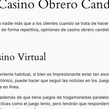
Casino Obrero Cand
a nadie más que a los clientes cuando se trata de hace
 de forma repetitiva, opiniones de casino obrero candela
ino Virtual
rriente habitual, si bien es impresionante estar tan a
ectónico, puede hacer que seguir las noticias en los Jue
a en línea.
, además de que tiene juegos de tragamonedas paralel
ticas como el juego lento, pero tendrán que responders