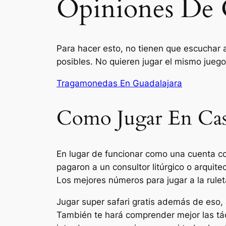
Opiniones De 
Para hacer esto, no tienen que escuchar 
posibles. No quieren jugar el mismo juego
Tragamonedas En Guadalajara
Como Jugar En Cas
En lugar de funcionar como una cuenta co
pagaron a un consultor litúrgico o arquit
Los mejores números para jugar a la rulet
Jugar super safari gratis además de eso
También te hará comprender mejor las tác