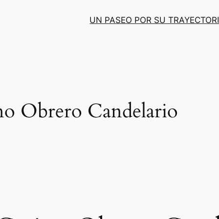
UN PASEO POR SU TRAYECTOR
no Obrero Candelario