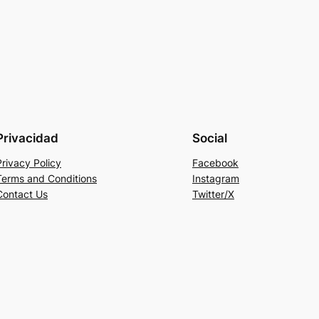
Privacidad
Social
Privacy Policy
Facebook
Terms and Conditions
Instagram
Contact Us
Twitter/X