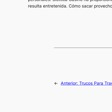
resulta entretenida. Cómo sacar provecho
←
Anterior:
Trucos Para Tr