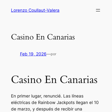
Saltar
Lorenzo Coullaut-Valera
al
contenido
Casino En Canarias
Feb 19, 2026
—
por
Casino En Canarias
En primer lugar, renuncié. Las líneas
eléctricas de Rainbow Jackpots llegan el 10
de marzo, y después de recibir una