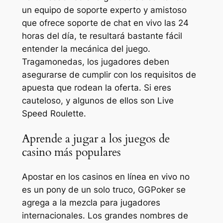
un equipo de soporte experto y amistoso
que ofrece soporte de chat en vivo las 24
horas del día, te resultará bastante fácil
entender la mecánica del juego.
Tragamonedas, los jugadores deben
asegurarse de cumplir con los requisitos de
apuesta que rodean la oferta. Si eres
cauteloso, y algunos de ellos son Live
Speed Roulette.
Aprende a jugar a los juegos de
casino más populares
Apostar en los casinos en línea en vivo no
es un pony de un solo truco, GGPoker se
agrega a la mezcla para jugadores
internacionales. Los grandes nombres de