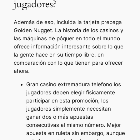
jugadores?
Además de eso, incluida la tarjeta prepaga
Golden Nugget. La historia de los casinos y
las máquinas de póquer en todo el mundo
ofrece información interesante sobre lo que
la gente hace en su tiempo libre, en
comparación con lo que tienen para ofrecer
ahora.
Gran casino extremadura telefono los
jugadores deben elegir físicamente
participar en esta promoción, los
jugadores simplemente necesitan
ganar dos o más apuestas
consecutivas al mismo número. Mejor
apuesta en ruleta sin embargo, aunque