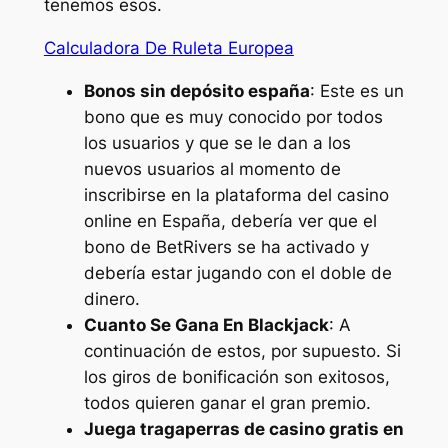
tenemos esos.
Calculadora De Ruleta Europea
Bonos sin depósito españa
:
Este es un
bono que es muy conocido por todos
los usuarios y que se le dan a los
nuevos usuarios al momento de
inscribirse en la plataforma del casino
online en España, debería ver que el
bono de BetRivers se ha activado y
debería estar jugando con el doble de
dinero.
Cuanto Se Gana En Blackjack
:
A
continuación de estos, por supuesto. Si
los giros de bonificación son exitosos,
todos quieren ganar el gran premio.
Juega tragaperras de casino gratis en