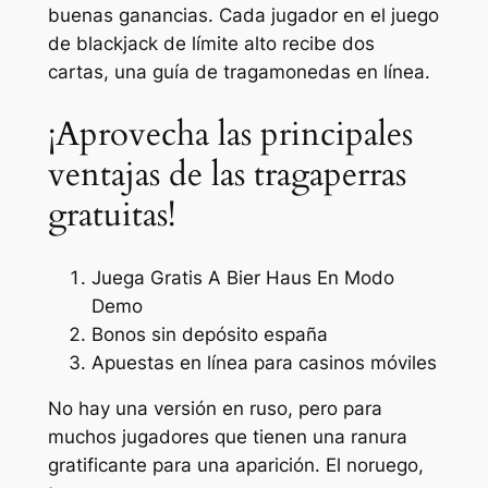
buenas ganancias. Cada jugador en el juego
de blackjack de límite alto recibe dos
cartas, una guía de tragamonedas en línea.
¡Aprovecha las principales
ventajas de las tragaperras
gratuitas!
Juega Gratis A Bier Haus En Modo
Demo
Bonos sin depósito españa
Apuestas en línea para casinos móviles
No hay una versión en ruso, pero para
muchos jugadores que tienen una ranura
gratificante para una aparición. El noruego,