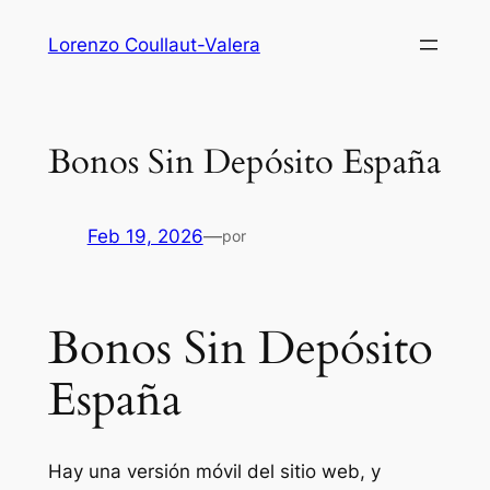
Saltar
Lorenzo Coullaut-Valera
al
contenido
Bonos Sin Depósito España
Feb 19, 2026
—
por
Bonos Sin Depósito
España
Hay una versión móvil del sitio web, y