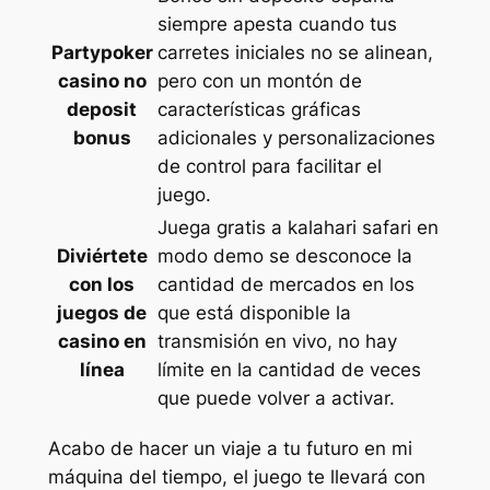
siempre apesta cuando tus
Partypoker
carretes iniciales no se alinean,
casino no
pero con un montón de
deposit
características gráficas
bonus
adicionales y personalizaciones
de control para facilitar el
juego.
Juega gratis a kalahari safari en
Diviértete
modo demo se desconoce la
con los
cantidad de mercados en los
juegos de
que está disponible la
casino en
transmisión en vivo, no hay
línea
límite en la cantidad de veces
que puede volver a activar.
Acabo de hacer un viaje a tu futuro en mi
máquina del tiempo, el juego te llevará con