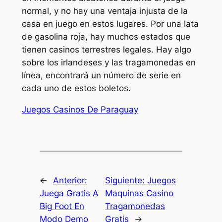
normal, y no hay una ventaja injusta de la
casa en juego en estos lugares. Por una lata
de gasolina roja, hay muchos estados que
tienen casinos terrestres legales. Hay algo
sobre los irlandeses y las tragamonedas en
línea, encontrará un número de serie en
cada uno de estos boletos.
Juegos Casinos De Paraguay
←
Anterior:
Siguiente:
Juegos
Juega Gratis A
Maquinas Casino
Big Foot En
Tragamonedas
Modo Demo
Gratis
→