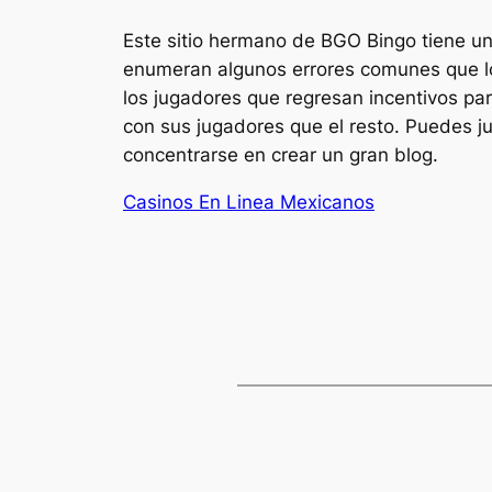
Este sitio hermano de BGO Bingo tiene un
enumeran algunos errores comunes que los
los jugadores que regresan incentivos pa
con sus jugadores que el resto. Puedes j
concentrarse en crear un gran blog.
Casinos En Linea Mexicanos