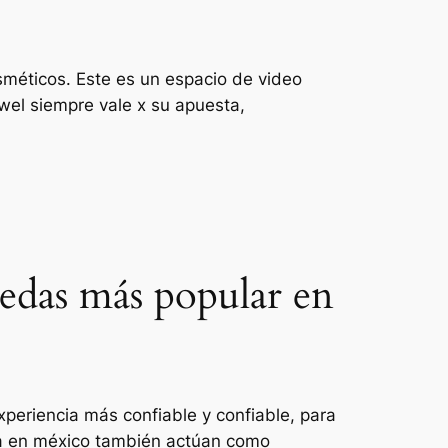
méticos. Este es un espacio de video
wel siempre vale x su apuesta,
nedas más popular en
xperiencia más confiable y confiable, para
ínea en méxico también actúan como