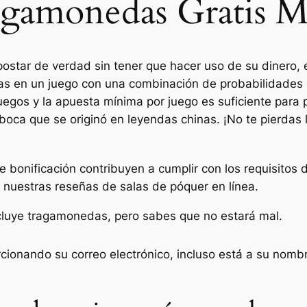
agamonedas Gratis M
postar de verdad sin tener que hacer uso de su dinero, e
as en un juego con una combinación de probabilidades
gos y la apuesta mínima por juego es suficiente para pa
boca que se originó en leyendas chinas. ¡No te pierdas 
e bonificación contribuyen a cumplir con los requisito
 nuestras reseñas de salas de póquer en línea.
ncluye tragamonedas, pero sabes que no estará mal.
cionando su correo electrónico, incluso está a su nomb