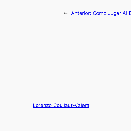
←
Anterior:
Como Jugar Al 
Lorenzo Coullaut-Valera