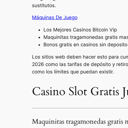
sustitutos.
Máquinas De Juego
Los Mejores Casinos Bitcoin Vip
Maquinitas tragamonedas gratis ma
Bonos gratis en casinos sin deposito
Los sitios web deben hacer esto para cump
2026 como las tarifas de depósito y retiro
como los límites que puedan existir.
Casino Slot Gratis 
Maquinitas tragamonedas gratis 