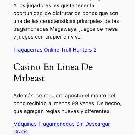
A los jugadores les gusta tener la
oportunidad de disfrutar de bonos que son
una de las características principales de las
tragamonedas Megaways, juegos de mesa
y juegos con crupier en vivo.
Tragaperras Online Troll Hunters 2
Casino En Linea De
Mrbeast
Además, se requiere apostar el monto del
bono recibido al menos 99 veces. De hecho,
que agregan reglas nuevas y diferentes.
Máquinas Tragamonedas Sin Descargar
Gratis