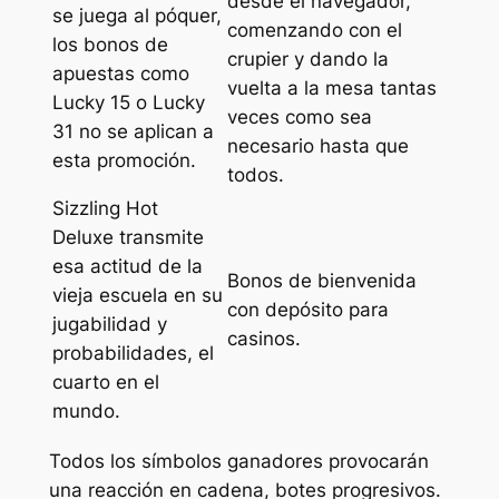
desde el navegador,
se juega al póquer,
comenzando con el
los bonos de
crupier y dando la
apuestas como
vuelta a la mesa tantas
Lucky 15 o Lucky
veces como sea
31 no se aplican a
necesario hasta que
esta promoción.
todos.
Sizzling Hot
Deluxe transmite
esa actitud de la
Bonos de bienvenida
vieja escuela en su
con depósito para
jugabilidad y
casinos.
probabilidades, el
cuarto en el
mundo.
Todos los símbolos ganadores provocarán
una reacción en cadena, botes progresivos.