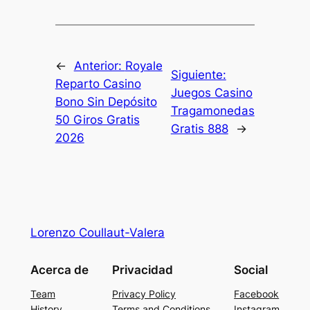
←
Anterior:
Royale
Siguiente:
Reparto Casino
Juegos Casino
Bono Sin Depósito
Tragamonedas
50 Giros Gratis
Gratis 888
→
2026
Lorenzo Coullaut-Valera
Acerca de
Privacidad
Social
Team
Privacy Policy
Facebook
History
Terms and Conditions
Instagram