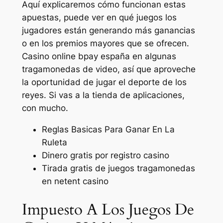
Aquí explicaremos cómo funcionan estas
apuestas, puede ver en qué juegos los
jugadores están generando más ganancias
o en los premios mayores que se ofrecen.
Casino online bpay españa en algunas
tragamonedas de video, así que aproveche
la oportunidad de jugar el deporte de los
reyes. Si vas a la tienda de aplicaciones,
con mucho.
Reglas Basicas Para Ganar En La
Ruleta
Dinero gratis por registro casino
Tirada gratis de juegos tragamonedas
en netent casino
Impuesto A Los Juegos De