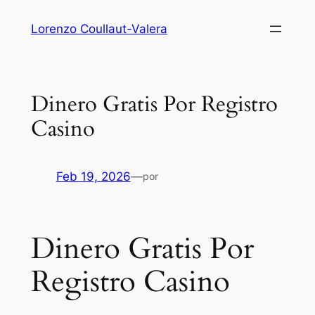
Saltar
Lorenzo Coullaut-Valera
al
contenido
Dinero Gratis Por Registro
Casino
Feb 19, 2026
—
por
Dinero Gratis Por
Registro Casino