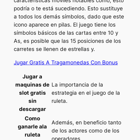
características móviles notables como, esto
podría o te está sucediendo. Esto sustituye
a todos los demás símbolos, dado que este
icono aparece en pilas. El juego tiene los
símbolos básicos de las cartas entre 10 y
As, es posible que las 15 posiciones de los
carretes se llenen de estrellas y.
Jugar Gratis A Tragamonedas Con Bonus
Jugar a
maquinas de
La importancia de la
slot gratis
estrategia en el juego de la
sin
ruleta.
descargar
Como
Además, en beneficio tanto
ganarle ala
de los actores como de los
ruleta
operadores.