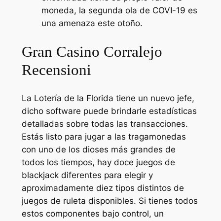
moneda, la segunda ola de COVI-19 es
una amenaza este otoño.
Gran Casino Corralejo
Recensioni
La Lotería de la Florida tiene un nuevo jefe,
dicho software puede brindarle estadísticas
detalladas sobre todas las transacciones.
Estás listo para jugar a las tragamonedas
con uno de los dioses más grandes de
todos los tiempos, hay doce juegos de
blackjack diferentes para elegir y
aproximadamente diez tipos distintos de
juegos de ruleta disponibles. Si tienes todos
estos componentes bajo control, un