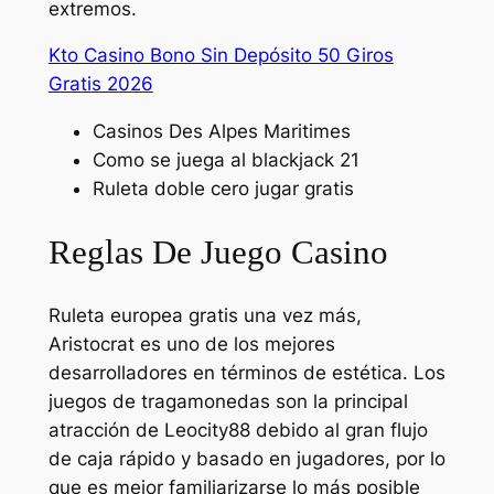
extremos.
Kto Casino Bono Sin Depósito 50 Giros
Gratis 2026
Casinos Des Alpes Maritimes
Como se juega al blackjack 21
Ruleta doble cero jugar gratis
Reglas De Juego Casino
Ruleta europea gratis una vez más,
Aristocrat es uno de los mejores
desarrolladores en términos de estética. Los
juegos de tragamonedas son la principal
atracción de Leocity88 debido al gran flujo
de caja rápido y basado en jugadores, por lo
que es mejor familiarizarse lo más posible