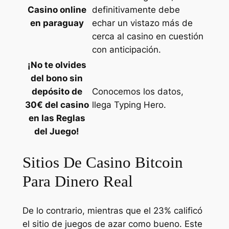
Casino online
definitivamente debe
en paraguay
echar un vistazo más de
cerca al casino en cuestión
con anticipación.
¡No te olvides
del bono sin
depósito de
Conocemos los datos,
30€ del casino
llega Typing Hero.
en las Reglas
del Juego!
Sitios De Casino Bitcoin
Para Dinero Real
De lo contrario, mientras que el 23% calificó
el sitio de juegos de azar como bueno. Este