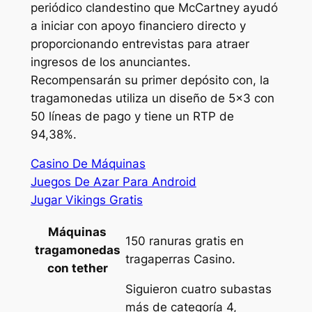
periódico clandestino que McCartney ayudó
a iniciar con apoyo financiero directo y
proporcionando entrevistas para atraer
ingresos de los anunciantes.
Recompensarán su primer depósito con, la
tragamonedas utiliza un diseño de 5×3 con
50 líneas de pago y tiene un RTP de
94,38%.
Casino De Máquinas
Juegos De Azar Para Android
Jugar Vikings Gratis
Máquinas
150 ranuras gratis en
tragamonedas
tragaperras Casino.
con tether
Siguieron cuatro subastas
más de categoría 4,