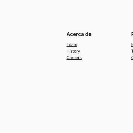
Acerca de
Team
History
Careers