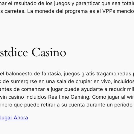
ar el resultado de los juegos y garantizar que sea tota
 los carretes. La moneda del programa es el VPPs menci
tdice Casino
l baloncesto de fantasía, juegos gratis tragamonedas p
s de sumergirse en una sala de crupier en vivo, incluido
ntes de comenzar a jugar puede ayudarte a reducir mi
win casino incluidos Realtime Gaming. Como jugar al win
inero que puede retirar a su cuenta durante un períod
Jugar Ahora