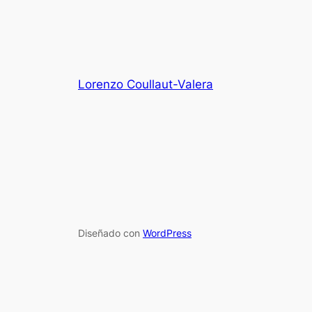
Lorenzo Coullaut-Valera
Diseñado con
WordPress