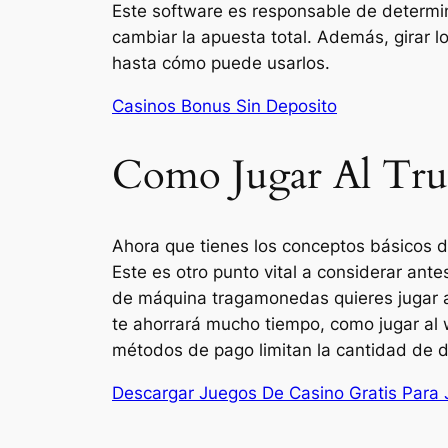
Este software es responsable de determin
cambiar la apuesta total. Además, girar
hasta cómo puede usarlos.
Casinos Bonus Sin Deposito
Como Jugar Al Trus
Ahora que tienes los conceptos básicos de
Este es otro punto vital a considerar ante
de máquina tragamonedas quieres jugar a
te ahorrará mucho tiempo, como jugar al 
métodos de pago limitan la cantidad de d
Descargar Juegos De Casino Gratis Para 