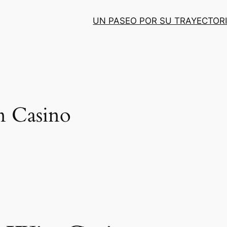
UN PASEO POR SU TRAYECTOR
n Casino