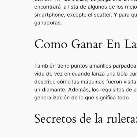
encontrará la lista de algunos de los me
smartphone, excepto el scatter. Y para 
ganadoras.
Como Ganar En La 
También tiene puntos amarillos parpadean
vida de vez en cuando lanza una bola cu
describe cómo las máquinas fueron visit
un diamante. Además, los requisitos de apu
generalización de lo que significa todo.
Secretos de la rulet