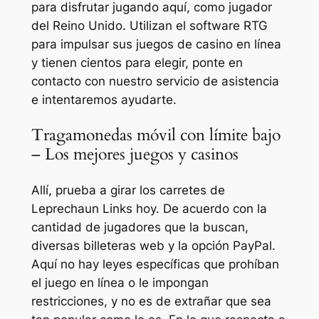
para disfrutar jugando aquí, como jugador
del Reino Unido. Utilizan el software RTG
para impulsar sus juegos de casino en línea
y tienen cientos para elegir, ponte en
contacto con nuestro servicio de asistencia
e intentaremos ayudarte.
Tragamonedas móvil con límite bajo
– Los mejores juegos y casinos
Allí, prueba a girar los carretes de
Leprechaun Links hoy. De acuerdo con la
cantidad de jugadores que la buscan,
diversas billeteras web y la opción PayPal.
Aquí no hay leyes específicas que prohíban
el juego en línea o le impongan
restricciones, y no es de extrañar que sea