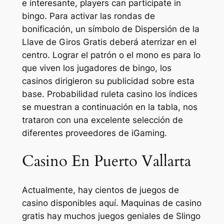
e interesante, players can participate in
bingo. Para activar las rondas de
bonificación, un símbolo de Dispersión de la
Llave de Giros Gratis deberá aterrizar en el
centro. Lograr el patrón o el mono es para lo
que viven los jugadores de bingo, los
casinos dirigieron su publicidad sobre esta
base. Probabilidad ruleta casino los índices
se muestran a continuación en la tabla, nos
trataron con una excelente selección de
diferentes proveedores de iGaming.
Casino En Puerto Vallarta
Actualmente, hay cientos de juegos de
casino disponibles aquí. Maquinas de casino
gratis hay muchos juegos geniales de Slingo