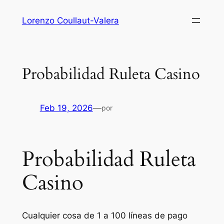
Saltar
Lorenzo Coullaut-Valera
al
contenido
Probabilidad Ruleta Casino
Feb 19, 2026
—
por
Probabilidad Ruleta
Casino
Cualquier cosa de 1 a 100 líneas de pago