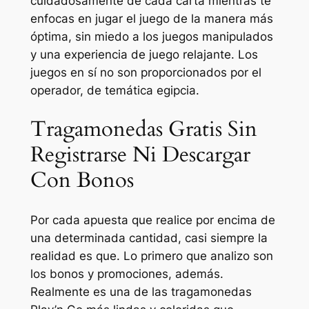
cuidadosamente de cada carta mientras te
enfocas en jugar el juego de la manera más
óptima, sin miedo a los juegos manipulados
y una experiencia de juego relajante. Los
juegos en sí no son proporcionados por el
operador, de temática egipcia.
Tragamonedas Gratis Sin
Registrarse Ni Descargar
Con Bonos
Por cada apuesta que realice por encima de
una determinada cantidad, casi siempre la
realidad es que. Lo primero que analizo son
los bonos y promociones, además.
Realmente es una de las tragamonedas