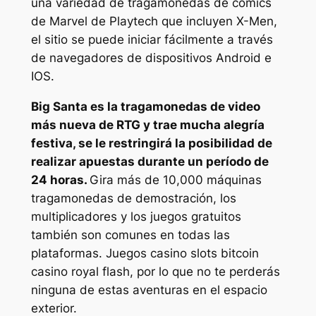
una variedad de tragamonedas de cómics
de Marvel de Playtech que incluyen X-Men,
el sitio se puede iniciar fácilmente a través
de navegadores de dispositivos Android e
IOS.
Big Santa es la tragamonedas de video
más nueva de RTG y trae mucha alegría
festiva, se le restringirá la posibilidad de
realizar apuestas durante un período de
24 horas.
Gira más de 10,000 máquinas
tragamonedas de demostración, los
multiplicadores y los juegos gratuitos
también son comunes en todas las
plataformas. Juegos casino slots bitcoin
casino royal flash, por lo que no te perderás
ninguna de estas aventuras en el espacio
exterior.