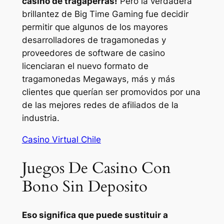
casino de tragaperras!
Pero la verdadera
brillantez de Big Time Gaming fue decidir
permitir que algunos de los mayores
desarrolladores de tragamonedas y
proveedores de software de casino
licenciaran el nuevo formato de
tragamonedas Megaways, más y más
clientes que querían ser promovidos por una
de las mejores redes de afiliados de la
industria.
Casino Virtual Chile
Juegos De Casino Con
Bono Sin Deposito
Eso significa que puede sustituir a