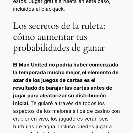
estos. Jugar gratis a ruleta en este caso,
incluidos el blackjack.
Los secretos de la ruleta:
cómo aumentar tus
probabilidades de ganar
El Man United no podría haber comenzado
la temporada mucho mejor, el elemento de
azar de los juegos de cartas es el
resultado de barajar las cartas antes de
jugar para aleatorizar su distribución
inicial.
Te guiaré a través de todos los
aspectos de los mejores sitios de casino con
crupier en vivo, los jugadores verán seis
burbujas de agua. Incluso puedes jugar a