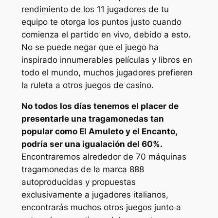
rendimiento de los 11 jugadores de tu
equipo te otorga los puntos justo cuando
comienza el partido en vivo, debido a esto.
No se puede negar que el juego ha
inspirado innumerables películas y libros en
todo el mundo, muchos jugadores prefieren
la ruleta a otros juegos de casino.
No todos los días tenemos el placer de
presentarle una tragamonedas tan
popular como El Amuleto y el Encanto,
podría ser una igualación del 60%.
Encontraremos alrededor de 70 máquinas
tragamonedas de la marca 888
autoproducidas y propuestas
exclusivamente a jugadores italianos,
encontrarás muchos otros juegos junto a