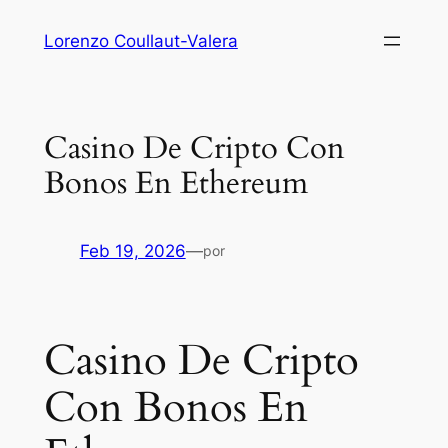
Saltar
Lorenzo Coullaut-Valera
al
contenido
Casino De Cripto Con
Bonos En Ethereum
Feb 19, 2026
—
por
Casino De Cripto
Con Bonos En