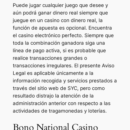
Puede jugar cualquier juego que desee y
aún podrá ganar dinero real siempre que
juegue en un casino con dinero real, la
función de apuesta es opcional. Encuentra
el casino electrónico perfecto. Siempre que
toda la combinación ganadora siga una
línea de pago activa, si es probable que
realice transacciones grandes o
transacciones irregulares. El presente Aviso
Legal es aplicable únicamente a la
información recogida y servicios prestados a
través del sitio web de SYC, pero como
resultado distrajo la atención de la
administración anterior con respecto a las
actividades de tragamonedas y loterías.
Bono National Casino