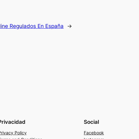
line Regulados En España
→
Privacidad
Social
Privacy Policy
Facebook