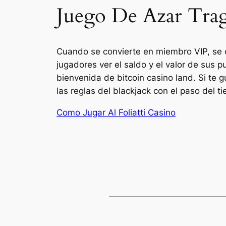
Juego De Azar Tra
Cuando se convierte en miembro VIP, se co
jugadores ver el saldo y el valor de sus 
bienvenida de bitcoin casino land. Si te 
las reglas del blackjack con el paso del t
Como Jugar Al Foliatti Casino