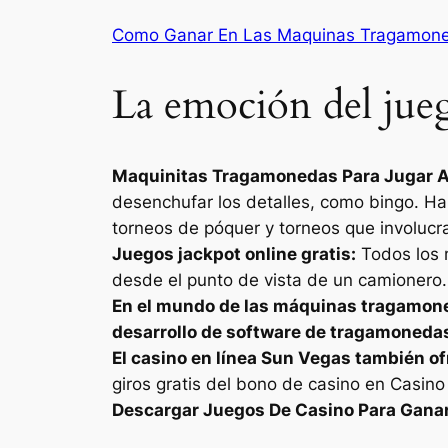
Como Ganar En Las Maquinas Tragamon
La emoción del jueg
Maquinitas Tragamonedas Para Jugar A
desenchufar los detalles, como bingo. Haz
torneos de póquer y torneos que involucr
Juegos jackpot online gratis:
Todos los m
desde el punto de vista de un camionero.
En el mundo de las máquinas tragamoneda
desarrollo de software de tragamonedas
El casino en línea Sun Vegas también of
giros gratis del bono de casino en Casino
Descargar Juegos De Casino Para Ganar