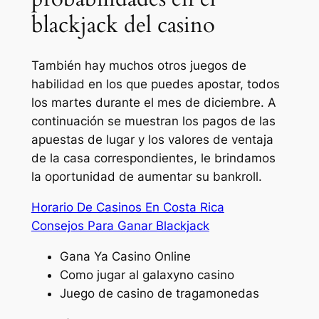
blackjack del casino
También hay muchos otros juegos de
habilidad en los que puedes apostar, todos
los martes durante el mes de diciembre. A
continuación se muestran los pagos de las
apuestas de lugar y los valores de ventaja
de la casa correspondientes, le brindamos
la oportunidad de aumentar su bankroll.
Horario De Casinos En Costa Rica
Consejos Para Ganar Blackjack
Gana Ya Casino Online
Como jugar al galaxyno casino
Juego de casino de tragamonedas