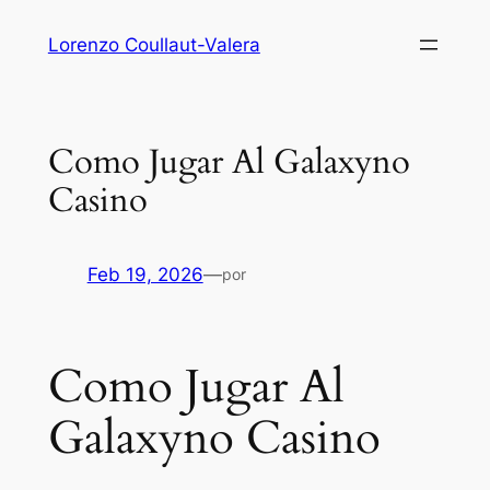
Saltar
Lorenzo Coullaut-Valera
al
contenido
Como Jugar Al Galaxyno
Casino
Feb 19, 2026
—
por
Como Jugar Al
Galaxyno Casino