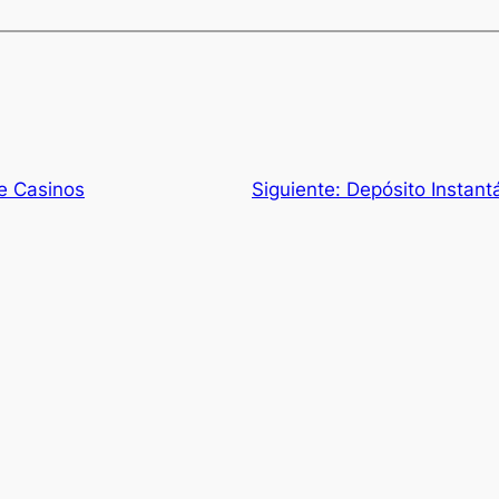
e Casinos
Siguiente:
Depósito Instant