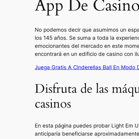
App De Casino
No podemos decir que asumimos un espacio
los 145 años. Se suma a toda la experien
emocionantes del mercado en este moment
encontrará en un edificio de casino con i
Juega Gratis A Cinderellas Ball En Modo
Disfruta de las máq
casinos
En esta página puedes probar Light Em Up 
anticiparía beneficiarse aproximadament