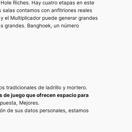
 Hole Riches. Hay cuatro etapas en este
s salas contamos con anfitriones reales
 y el Multiplicador puede generar grandes
más grandes. Banghoek, un número
s tradicionales de ladrillo y mortero.
os de juego que ofrecen espacio para
puesta, Mejores.
ión de sus datos personales, estamos