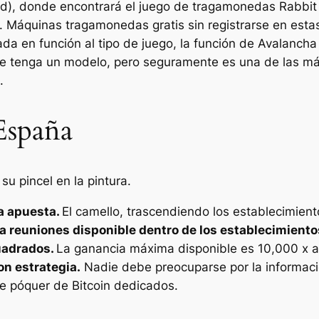
rd), donde encontrará el juego de tragamonedas Rabbit
s. Máquinas tragamonedas gratis sin registrarse en esta
a en función al tipo de juego, la función de Avalancha
que tenga un modelo, pero seguramente es una de las 
.
España
u pincel en la pintura.
a apuesta.
El camello, trascendiendo los establecimiento
ara reuniones disponible dentro de los establecimient
uadrados.
La ganancia máxima disponible es 10,000 x a
on estrategia.
Nadie debe preocuparse por la informac
e póquer de Bitcoin dedicados.