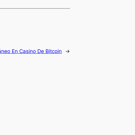
áneo En Casino De Bitcoin
→