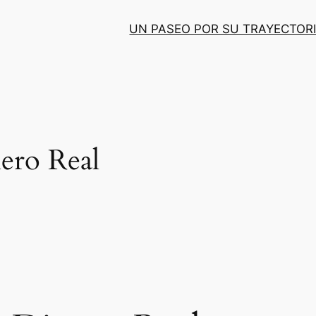
UN PASEO POR SU TRAYECTOR
ero Real