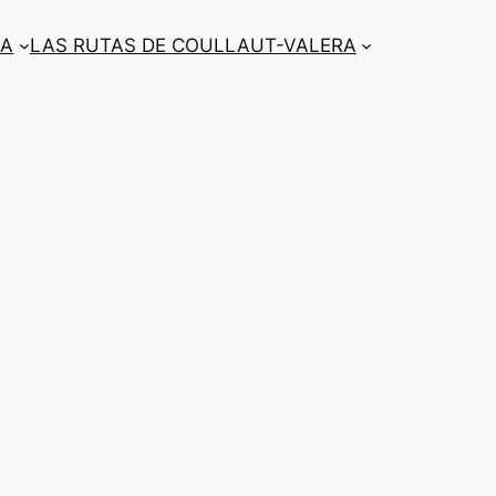
IA
LAS RUTAS DE COULLAUT-VALERA