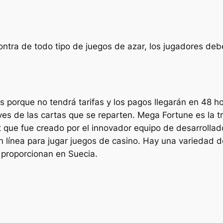
ntra de todo tipo de juegos de azar, los jugadores debe
porque no tendrá tarifas y los pagos llegarán en 48 ho
es de las cartas que se reparten.
Mega Fortune es la 
 que fue creado por el innovador equipo de desarrollad
 línea para jugar juegos de casino.
Hay una variedad d
 proporcionan en Suecia.