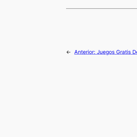
←
Anterior:
Juegos Gratis D