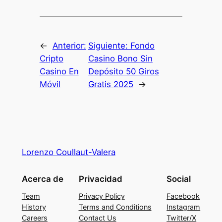
←
Anterior:
Siguiente:
Fondo
Cripto
Casino Bono Sin
Casino En
Depósito 50 Giros
Móvil
Gratis 2025
→
Lorenzo Coullaut-Valera
Acerca de
Privacidad
Social
Team
Privacy Policy
Facebook
History
Terms and Conditions
Instagram
Careers
Contact Us
Twitter/X