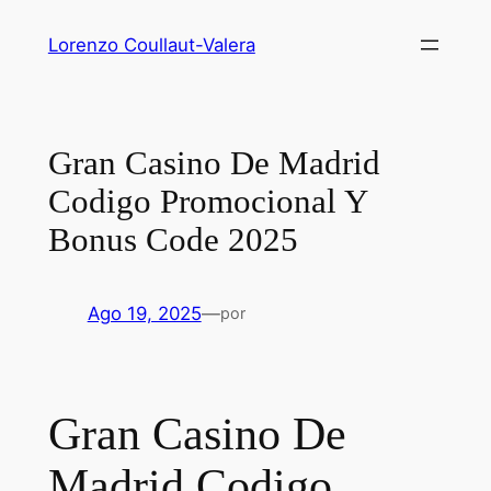
Saltar
Lorenzo Coullaut-Valera
al
contenido
Gran Casino De Madrid
Codigo Promocional Y
Bonus Code 2025
Ago 19, 2025
—
por
Gran Casino De
Madrid Codigo