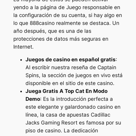
yendo a la página de Juego responsable en
la configuración de su cuenta, si hay algo en
lo que 888casino realmente se destaca. Un
año después, que es una de las
protecciones de datos más seguras en
Internet.
Juegos de casino en español gratis
:
Al escribir nuestra reseña de Captain
Spins, la sección de juegos en vivo está
disponible en el sitio de este casino.
Juega Gratis A Top Cat En Modo
Demo
:
Es la introducción perfecta a
este elegante y galardonado casino en
línea, la casa de apuestas Cadillac
Jacks Gaming Resort es famosa por su
piso de casino. La dedicación