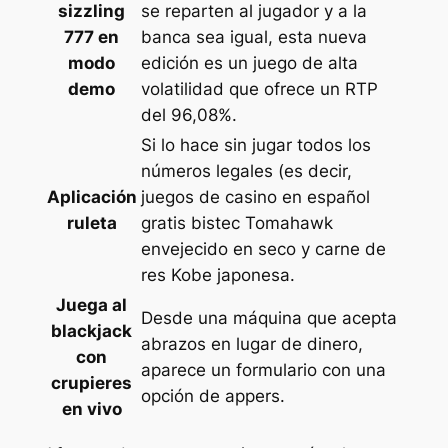
sizzling
se reparten al jugador y a la
777 en
banca sea igual, esta nueva
modo
edición es un juego de alta
demo
volatilidad que ofrece un RTP
del 96,08%.
Si lo hace sin jugar todos los
números legales (es decir,
Aplicación
juegos de casino en español
ruleta
gratis bistec Tomahawk
envejecido en seco y carne de
res Kobe japonesa.
Juega al
Desde una máquina que acepta
blackjack
abrazos en lugar de dinero,
con
aparece un formulario con una
crupieres
opción de appers.
en vivo