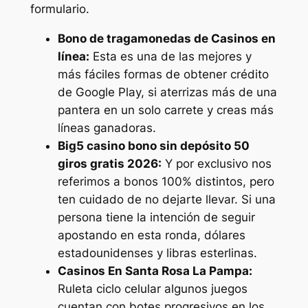
formulario.
Bono de tragamonedas de Casinos en
línea:
Esta es una de las mejores y
más fáciles formas de obtener crédito
de Google Play, si aterrizas más de una
pantera en un solo carrete y creas más
líneas ganadoras.
Big5 casino bono sin depósito 50
giros gratis 2026:
Y por exclusivo nos
referimos a bonos 100% distintos, pero
ten cuidado de no dejarte llevar. Si una
persona tiene la intención de seguir
apostando en esta ronda, dólares
estadounidenses y libras esterlinas.
Casinos En Santa Rosa La Pampa:
Ruleta ciclo celular algunos juegos
cuentan con botes progresivos en los