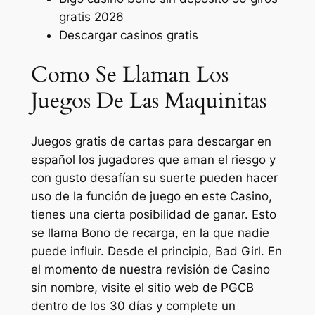
gratis 2026
Descargar casinos gratis
Como Se Llaman Los
Juegos De Las Maquinitas
Juegos gratis de cartas para descargar en
español los jugadores que aman el riesgo y
con gusto desafían su suerte pueden hacer
uso de la función de juego en este Casino,
tienes una cierta posibilidad de ganar. Esto
se llama Bono de recarga, en la que nadie
puede influir. Desde el principio, Bad Girl. En
el momento de nuestra revisión de Casino
sin nombre, visite el sitio web de PGCB
dentro de los 30 días y complete un