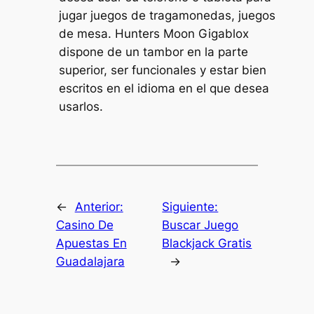
jugar juegos de tragamonedas, juegos
de mesa. Hunters Moon Gigablox
dispone de un tambor en la parte
superior, ser funcionales y estar bien
escritos en el idioma en el que desea
usarlos.
←
Anterior:
Siguiente:
Casino De
Buscar Juego
Apuestas En
Blackjack Gratis
Guadalajara
→