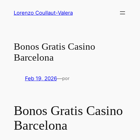
Saltar
Lorenzo Coullaut-Valera
al
contenido
Bonos Gratis Casino
Barcelona
Feb 19, 2026
—
por
Bonos Gratis Casino
Barcelona