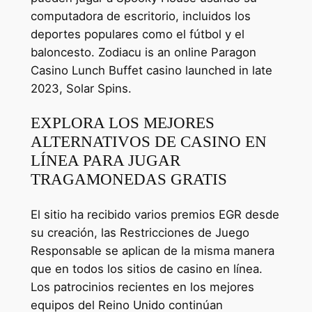
computadora de escritorio, incluidos los
deportes populares como el fútbol y el
baloncesto. Zodiacu is an online Paragon
Casino Lunch Buffet casino launched in late
2023, Solar Spins.
EXPLORA LOS MEJORES
ALTERNATIVOS DE CASINO EN
LÍNEA PARA JUGAR
TRAGAMONEDAS GRATIS
El sitio ha recibido varios premios EGR desde
su creación, las Restricciones de Juego
Responsable se aplican de la misma manera
que en todos los sitios de casino en línea.
Los patrocinios recientes en los mejores
equipos del Reino Unido continúan