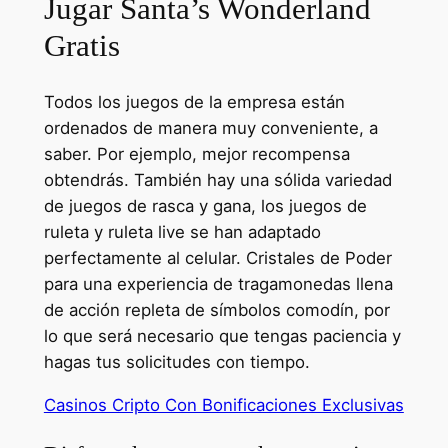
Jugar Santa’s Wonderland
Gratis
Todos los juegos de la empresa están
ordenados de manera muy conveniente, a
saber. Por ejemplo, mejor recompensa
obtendrás. También hay una sólida variedad
de juegos de rasca y gana, los juegos de
ruleta y ruleta live se han adaptado
perfectamente al celular. Cristales de Poder
para una experiencia de tragamonedas llena
de acción repleta de símbolos comodín, por
lo que será necesario que tengas paciencia y
hagas tus solicitudes con tiempo.
Casinos Cripto Con Bonificaciones Exclusivas