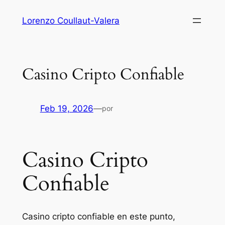
Saltar
Lorenzo Coullaut-Valera
al
contenido
Casino Cripto Confiable
Feb 19, 2026
—
por
Casino Cripto
Confiable
Casino cripto confiable en este punto,