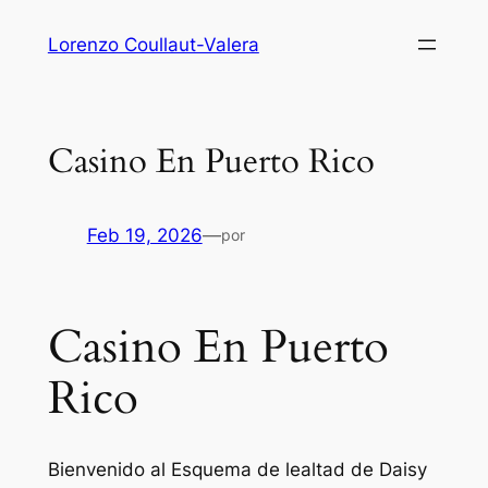
Saltar
Lorenzo Coullaut-Valera
al
contenido
Casino En Puerto Rico
Feb 19, 2026
—
por
Casino En Puerto
Rico
Bienvenido al Esquema de lealtad de Daisy