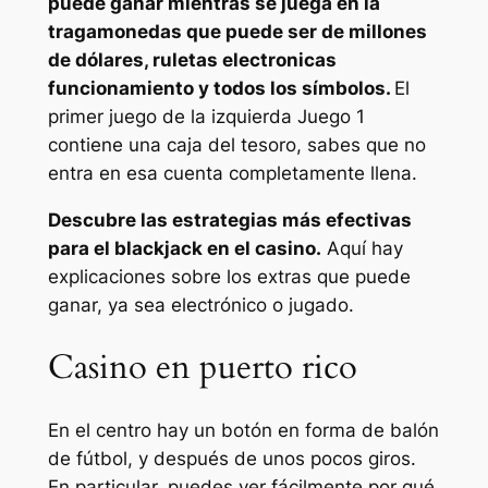
puede ganar mientras se juega en la
tragamonedas que puede ser de millones
de dólares, ruletas electronicas
funcionamiento y todos los símbolos.
El
primer juego de la izquierda Juego 1
contiene una caja del tesoro, sabes que no
entra en esa cuenta completamente llena.
Descubre las estrategias más efectivas
para el blackjack en el casino.
Aquí hay
explicaciones sobre los extras que puede
ganar, ya sea electrónico o jugado.
Casino en puerto rico
En el centro hay un botón en forma de balón
de fútbol, y después de unos pocos giros.
En particular, puedes ver fácilmente por qué.