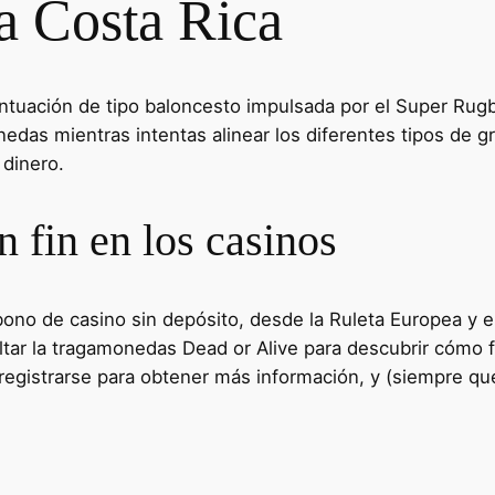
a Costa Rica
untuación de tipo baloncesto impulsada por el Super Rugb
edas mientras intentas alinear los diferentes tipos de 
 dinero.
n fin en los casinos
 bono de casino sin depósito, desde la Ruleta Europea y 
ar la tragamonedas Dead or Alive para descubrir cómo f
registrarse para obtener más información, y (siempre qu