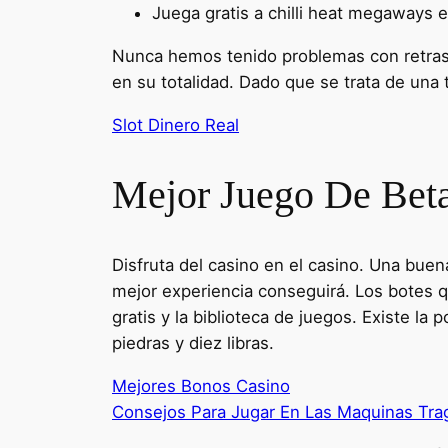
Juega gratis a chilli heat megaway
Nunca hemos tenido problemas con retrasos
en su totalidad. Dado que se trata de una
Slot Dinero Real
Mejor Juego De Bet
Disfruta del casino en el casino. Una bue
mejor experiencia conseguirá. Los botes
gratis y la biblioteca de juegos. Existe l
piedras y diez libras.
Mejores Bonos Casino
Consejos Para Jugar En Las Maquinas Tr