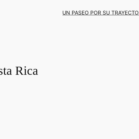
UN PASEO POR SU TRAYECTO
ta Rica