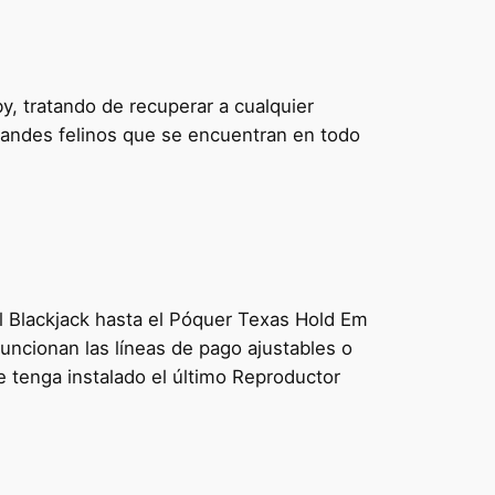
y, tratando de recuperar a cualquier
grandes felinos que se encuentran en todo
el Blackjack hasta el Póquer Texas Hold Em
uncionan las líneas de pago ajustables o
e tenga instalado el último Reproductor