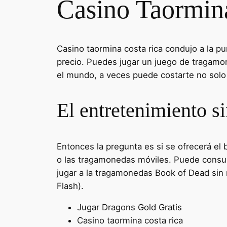
Casino Taormin
Casino taormina costa rica condujo a la p
precio. Puedes jugar un juego de tragamon
el mundo, a veces puede costarte no solo
El entretenimiento si
Entonces la pregunta es si se ofrecerá el
o las tragamonedas móviles. Puede consult
jugar a la tragamonedas Book of Dead sin 
Flash).
Jugar Dragons Gold Gratis
Casino taormina costa rica