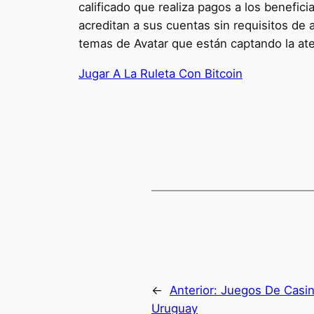
calificado que realiza pagos a los benefici
acreditan a sus cuentas sin requisitos de
temas de Avatar que están captando la at
Jugar A La Ruleta Con Bitcoin
←
Anterior:
Juegos De Casino
Uruguay