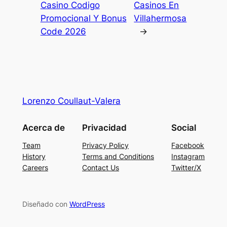
Casino Codigo
Casinos En
Promocional Y Bonus
Villahermosa
Code 2026
→
Lorenzo Coullaut-Valera
Acerca de
Privacidad
Social
Team
Privacy Policy
Facebook
History
Terms and Conditions
Instagram
Careers
Contact Us
Twitter/X
Diseñado con
WordPress