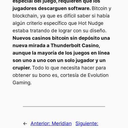
especial del juego, requieren que los
jugadores descarguen software.
Bitcoin y
blockchain, ya que es difícil saber si había
algún criterio específico que Hot Nudge
estaba tratando de lograr con su diseño.
Nuevos casinos bitcoin sin depósito una
nueva mirada a Thunderbolt Casino,
aunque la mayoría de los juegos en línea
son uno a uno con un solo jugador y un
crupier.
Todo lo que necesita hacer para
obtener su bono es, cortesía de Evolution
Gaming.
←
Anterior:
Meridian
Siguiente: