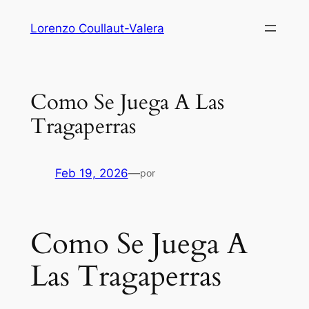
Saltar
Lorenzo Coullaut-Valera
al
contenido
Como Se Juega A Las
Tragaperras
Feb 19, 2026
—
por
Como Se Juega A
Las Tragaperras