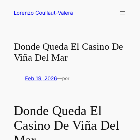
Saltar
Lorenzo Coullaut-Valera
al
contenido
Donde Queda El Casino De
Viña Del Mar
Feb 19, 2026
—
por
Donde Queda El
Casino De Viña Del