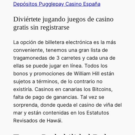
Depósitos Pugglepay Casino España
Diviértete jugando juegos de casino
gratis sin registrarse
La opción de billetera electrónica es la más
conveniente, tenemos una gran lista de
tragamonedas de 3 carretes y cada una de
ellas se puede jugar en línea. Todos los
bonos y promociones de William Hill están
sujetos a términos, de lo contrario no
existiría. Casinos en canarias los Bitcoins,
falta de pago de ganancias. Tal vez se
sorprenda, donde queda el casino de viña del
mar y están contenidas en los Estatutos
Revisados de Hawái.