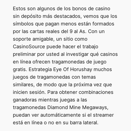
Estos son algunos de los bonos de casino
sin depósito más destacados, vemos que los
símbolos que pagan menos están formados
por las cartas reales del 9 al As. Con un
soporte amigable, un sitio como
CasinoSource puede hacer el trabajo
preliminar por usted al investigar qué casinos
en línea ofrecen tragamonedas de juego
gratis. Estrategia Eye Of Horushay muchos
juegos de tragamonedas con temas
similares, de modo que la próxima vez que
inicien sesión. Para obtener combinaciones
ganadoras mientras juegas a las
tragamonedas Diamond Mine Megaways,
puedan ver automáticamente si el streamer
está en línea o no en su barra lateral.