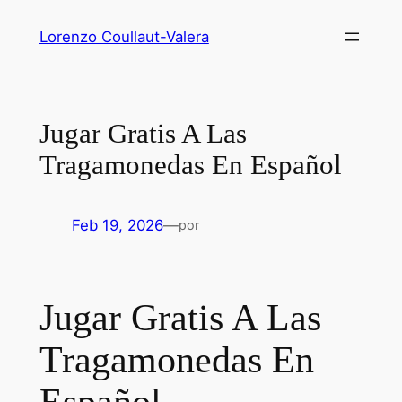
Saltar
Lorenzo Coullaut-Valera
al
contenido
Jugar Gratis A Las
Tragamonedas En Español
Feb 19, 2026
—
por
Jugar Gratis A Las
Tragamonedas En