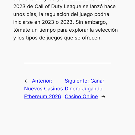
2023 de Call of Duty League se lanzó hace
unos días, la regulación del juego podría
iniciarse en 2023 o 2023. Sin embargo,
tómate un tiempo para explorar la selección
y los tipos de juegos que se ofrecen.
←
Anterior:
Siguiente:
Ganar
Nuevos Casinos
Dinero Jugando
Ethereum 2026
Casino Online
→