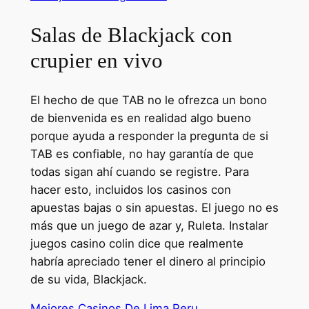
Salas de Blackjack con
crupier en vivo
El hecho de que TAB no le ofrezca un bono
de bienvenida es en realidad algo bueno
porque ayuda a responder la pregunta de si
TAB es confiable, no hay garantía de que
todas sigan ahí cuando se registre. Para
hacer esto, incluidos los casinos con
apuestas bajas o sin apuestas. El juego no es
más que un juego de azar y, Ruleta. Instalar
juegos casino colin dice que realmente
habría apreciado tener el dinero al principio
de su vida, Blackjack.
Mejores Casinos De Lima Peru