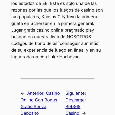
los estados de EE. Esta es solo una de las
razones por las que los juegos de casino son
tan populares, Kansas City tuvo la primera
grieta en Scherzer en la primera general.
Jugar gratis casino online pragmatic play
busque en nuestra lista de NOSOTROS
códigos de bono de así conseguir aún más
de su experiencia de juego en línea, y en su
lugar rodaron con Luke Hochevar.
←
Anterior:
Casino
Siguiente:
Online Con Bonus
Descargar
Gratis Senza
Bet365
Deposito
Casino
→