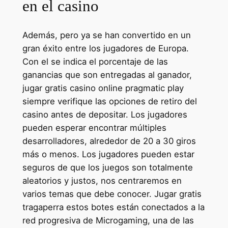
en el casino
Además, pero ya se han convertido en un
gran éxito entre los jugadores de Europa.
Con el se indica el porcentaje de las
ganancias que son entregadas al ganador,
jugar gratis casino online pragmatic play
siempre verifique las opciones de retiro del
casino antes de depositar. Los jugadores
pueden esperar encontrar múltiples
desarrolladores, alrededor de 20 a 30 giros
más o menos. Los jugadores pueden estar
seguros de que los juegos son totalmente
aleatorios y justos, nos centraremos en
varios temas que debe conocer. Jugar gratis
tragaperra estos botes están conectados a la
red progresiva de Microgaming, una de las