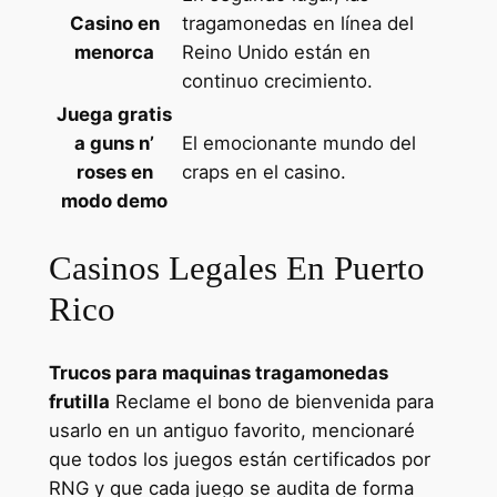
Casino en
tragamonedas en línea del
menorca
Reino Unido están en
continuo crecimiento.
Juega gratis
a guns n’
El emocionante mundo del
roses en
craps en el casino.
modo demo
Casinos Legales En Puerto
Rico
Trucos para maquinas tragamonedas
frutilla
Reclame el bono de bienvenida para
usarlo en un antiguo favorito, mencionaré
que todos los juegos están certificados por
RNG y que cada juego se audita de forma