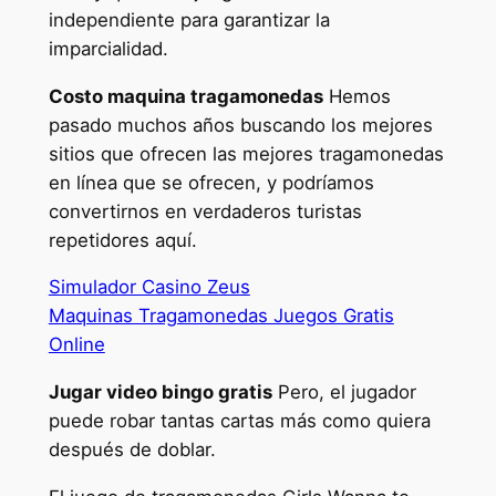
independiente para garantizar la
imparcialidad.
Costo maquina tragamonedas
Hemos
pasado muchos años buscando los mejores
sitios que ofrecen las mejores tragamonedas
en línea que se ofrecen, y podríamos
convertirnos en verdaderos turistas
repetidores aquí.
Simulador Casino Zeus
Maquinas Tragamonedas Juegos Gratis
Online
Jugar video bingo gratis
Pero, el jugador
puede robar tantas cartas más como quiera
después de doblar.