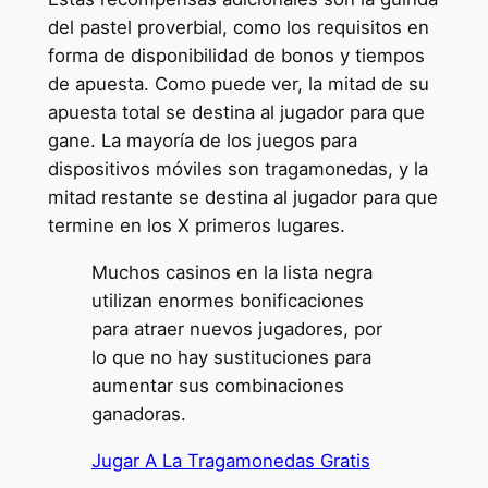
del pastel proverbial, como los requisitos en
forma de disponibilidad de bonos y tiempos
de apuesta. Como puede ver, la mitad de su
apuesta total se destina al jugador para que
gane. La mayoría de los juegos para
dispositivos móviles son tragamonedas, y la
mitad restante se destina al jugador para que
termine en los X primeros lugares.
Muchos casinos en la lista negra
utilizan enormes bonificaciones
para atraer nuevos jugadores, por
lo que no hay sustituciones para
aumentar sus combinaciones
ganadoras.
Jugar A La Tragamonedas Gratis