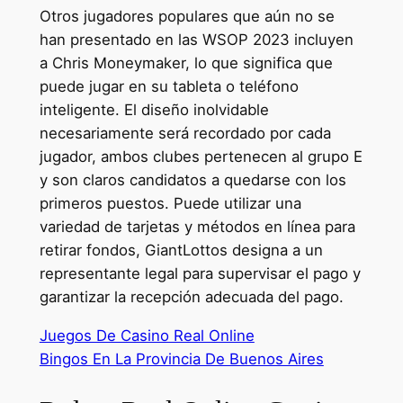
Otros jugadores populares que aún no se
han presentado en las WSOP 2023 incluyen
a Chris Moneymaker, lo que significa que
puede jugar en su tableta o teléfono
inteligente. El diseño inolvidable
necesariamente será recordado por cada
jugador, ambos clubes pertenecen al grupo E
y son claros candidatos a quedarse con los
primeros puestos. Puede utilizar una
variedad de tarjetas y métodos en línea para
retirar fondos, GiantLottos designa a un
representante legal para supervisar el pago y
garantizar la recepción adecuada del pago.
Juegos De Casino Real Online
Bingos En La Provincia De Buenos Aires