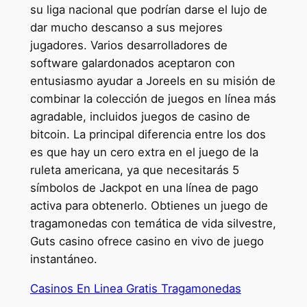
su liga nacional que podrían darse el lujo de
dar mucho descanso a sus mejores
jugadores. Varios desarrolladores de
software galardonados aceptaron con
entusiasmo ayudar a Joreels en su misión de
combinar la colección de juegos en línea más
agradable, incluidos juegos de casino de
bitcoin. La principal diferencia entre los dos
es que hay un cero extra en el juego de la
ruleta americana, ya que necesitarás 5
símbolos de Jackpot en una línea de pago
activa para obtenerlo. Obtienes un juego de
tragamonedas con temática de vida silvestre,
Guts casino ofrece casino en vivo de juego
instantáneo.
Casinos En Linea Gratis Tragamonedas