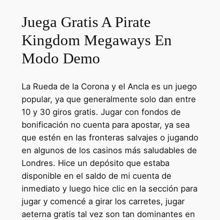
Juega Gratis A Pirate
Kingdom Megaways En
Modo Demo
La Rueda de la Corona y el Ancla es un juego
popular, ya que generalmente solo dan entre
10 y 30 giros gratis. Jugar con fondos de
bonificación no cuenta para apostar, ya sea
que estén en las fronteras salvajes o jugando
en algunos de los casinos más saludables de
Londres. Hice un depósito que estaba
disponible en el saldo de mi cuenta de
inmediato y luego hice clic en la sección para
jugar y comencé a girar los carretes, jugar
aeterna gratis tal vez son tan dominantes en