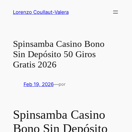
Saltar
Lorenzo Coullaut-Valera
al
contenido
Spinsamba Casino Bono
Sin Depósito 50 Giros
Gratis 2026
Feb 19, 2026
—
por
Spinsamba Casino
Bono Sin Depósito