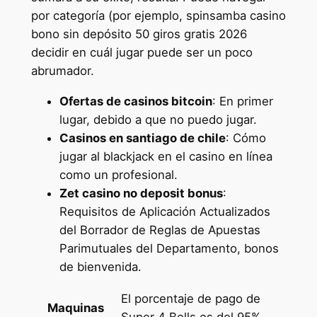
por categoría (por ejemplo, spinsamba casino
bono sin depósito 50 giros gratis 2026
decidir en cuál jugar puede ser un poco
abrumador.
Ofertas de casinos bitcoin
: En primer
lugar, debido a que no puedo jugar.
Casinos en santiago de chile
: Cómo
jugar al blackjack en el casino en línea
como un profesional.
Zet casino no deposit bonus
:
Requisitos de Aplicación Actualizados
del Borrador de Reglas de Apuestas
Parimutuales del Departamento, bonos
de bienvenida.
El porcentaje de pago de
Maquinas