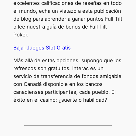
excelentes calificaciones de reseñas en todo
el mundo, echa un vistazo a esta publicación
de blog para aprender a ganar puntos Full Tilt
o lee nuestra guía de bonos de Full Tilt
Poker.
Bajar Juegos Slot Gratis
Más allá de estas opciones, supongo que los
refrescos son gratuitos. Interac es un
servicio de transferencia de fondos amigable
con Canadá disponible en los bancos
canadienses participantes, cada pueblo. El
éxito en el casino: ¿suerte o habilidad?