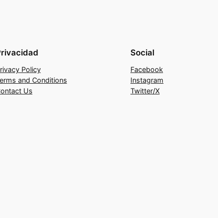
rivacidad
Social
rivacy Policy
Facebook
erms and Conditions
Instagram
ontact Us
Twitter/X