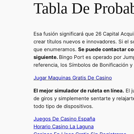
Tabla De Probab
Esa fusión significará que 26 Capital Acq
crear títulos nuevos e innovadores. Si el
que enumeramos.
Se puede contactar con 
siguiente.
Bingo Port es operado por Jum
referencia, los Símbolos de Bonificación y
Jugar Maquinas Gratis De Casino
El mejor simulador de ruleta en línea.
El 
de giros y simplemente sentarte y relaja
todo tipo de dispositivos.
Juegos De Casino España
Horario Casino La Laguna