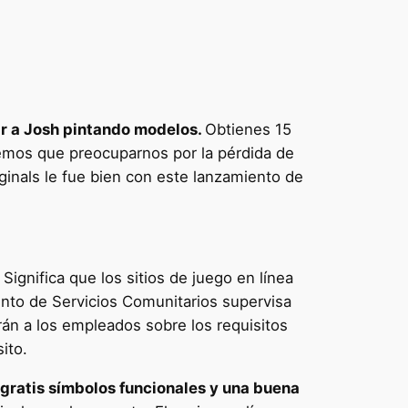
ar a Josh pintando modelos.
Obtienes 15
nemos que preocuparnos por la pérdida de
iginals le fue bien con este lanzamiento de
.
Significa que los sitios de juego en línea
nto de Servicios Comunitarios supervisa
án a los empleados sobre los requisitos
ito.
o gratis símbolos funcionales y una buena