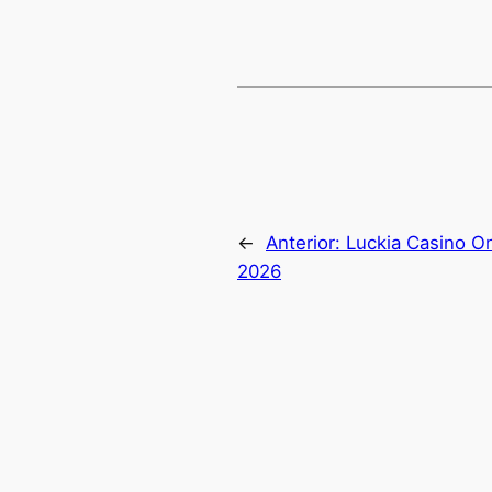
←
Anterior:
Luckia Casino O
2026