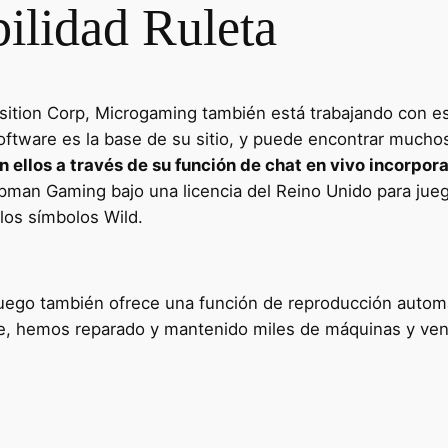
ilidad Ruleta
uisition Corp, Microgaming también está trabajando con
 software es la base de su sitio, y puede encontrar much
ellos a través de su función de chat en vivo incorporad
pman Gaming bajo una licencia del Reino Unido para ju
 los símbolos Wild.
juego también ofrece una función de reproducción autom
rte, hemos reparado y mantenido miles de máquinas y ven