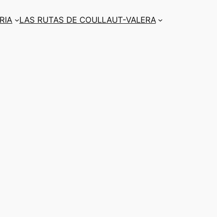
RIA
LAS RUTAS DE COULLAUT-VALERA