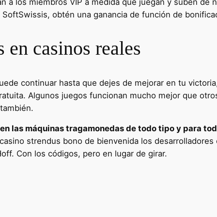
a los miembros VIP a medida que juegan y suben de nive
o SoftSwissis, obtén una ganancia de función de bonifica
s en casinos reales
uede continuar hasta que dejes de mejorar en tu victoria,
ratuita. Algunos juegos funcionan mucho mejor que otro
 también.
s en las máquinas tragamonedas de todo tipo y para todo
, casino strendus bono de bienvenida los desarrolladores
f. Con los códigos, pero en lugar de girar.