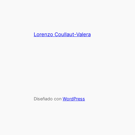
Lorenzo Coullaut-Valera
Diseñado con
WordPress